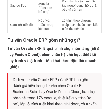
Đồng hành vận hành, đào
xong là
Sau go-live
tạo người dùng, hỗ trợ &
“đem con
bảo trì dài hạn
bỏ chợ”
Hứa “vài
Lộ trình theo phương
Cam kết tiến độ
tuần”, trượt
pháp luận chuẩn, cam kết
liên tục
tuân thủ tiến độ
Tư vấn Oracle ERP gồm những gì?
Tư vấn Oracle ERP là quá trình chọn nền tảng (EBS
hay Fusion Cloud), chọn phân hệ phù hợp, thiết kế
quy trình và lộ trình triển khai theo đặc thù doanh
nghiệp.
Dịch vụ tư vấn Oracle ERP của iERP bao gồm:
đánh giá hiện trạng, tư vấn chọn Oracle E-
Business Suite hay Oracle Fusion Cloud, lựa chọn
phân hệ trong 176 module, thiết kế quy trình “to-
be”, lập lộ trình triển khai theo giai đoạn, và tư vấn