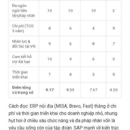
Đa ngôn
ngữ/tiền
10
10
10
2
tệ/pháp nhân
Chi phí (TCO
8
6
4
9
5 năm)
Nhân lực &
9
6
8
7
đối tác tại VN
Cam kết hỗ
10
9
6
3
trợ dài hạn
Thời gian
7
8
5
9
triển khai
Điểm tổng
9.17
8.59
7.67
4.59
có trọng số
Cách đọc: ERP nội địa (MISA, Bravo, Fast) thắng ở chi
phí và thời gian triển khai cho doanh nghiệp nhỏ, nhưng
hụt hơi ở chiều sâu chức năng và đa pháp nhân vốn là
yêu cầu sống còn của tập đoàn. SAP mạnh về kiến trúc