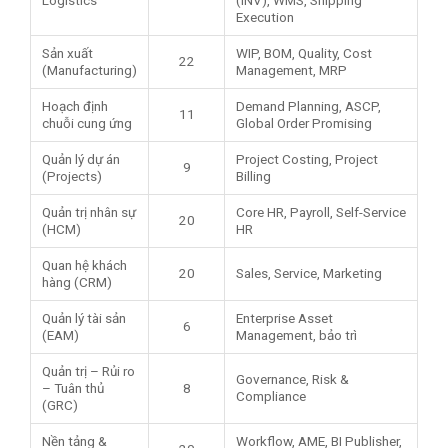
Execution
Sản xuất
WIP, BOM, Quality, Cost
22
(Manufacturing)
Management, MRP
Hoạch định
Demand Planning, ASCP,
11
chuỗi cung ứng
Global Order Promising
Quản lý dự án
Project Costing, Project
9
(Projects)
Billing
Quản trị nhân sự
Core HR, Payroll, Self-Service
20
(HCM)
HR
Quan hệ khách
20
Sales, Service, Marketing
hàng (CRM)
Quản lý tài sản
Enterprise Asset
6
(EAM)
Management, bảo trì
Quản trị – Rủi ro
Governance, Risk &
– Tuân thủ
8
Compliance
(GRC)
Nền tảng &
Workflow, AME, BI Publisher,