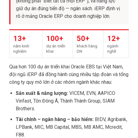
(không phải “biết tất cả mọi ERP”), và năng lực
giữ dự án đúng tiến độ — ngân sách. iERP định vị
rõ ở mảng Oracle ERP cho doanh nghiệp lớn.
13+
100+
50+
12+
năm kinh
dự án triển
khách hàng
ngành
nghiệm
khai
DN
nghề
Qua hơn 100 dự án triển khai Oracle EBS tại Việt Nam,
đội ngũ iERP đã đồng hành cùng nhiều tập đoàn và tổng
công ty quy mô lớn ở các nhóm ngành khác nhau:
Sản xuất & năng lượng:
VICEM, EVN, AAPICO
Vinfast, Tôn Đông Á, Thành Thành Group, SIAM
Brothers.
Tài chính – ngân hàng – bảo hiểm:
BIDV, Agribank,
LPBank, MIC, MB Capital, MBS, MB AMC, Mcredit,
F88.