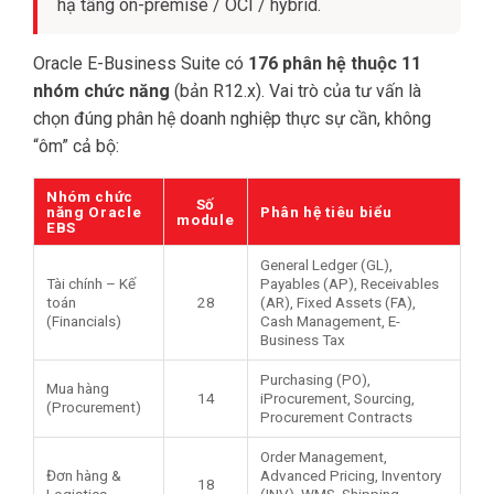
hạ tầng on-premise / OCI / hybrid.
Oracle E-Business Suite có
176 phân hệ thuộc 11
nhóm chức năng
(bản R12.x). Vai trò của tư vấn là
chọn đúng phân hệ doanh nghiệp thực sự cần, không
“ôm” cả bộ:
Nhóm chức
Số
năng Oracle
Phân hệ tiêu biểu
module
EBS
General Ledger (GL),
Tài chính – Kế
Payables (AP), Receivables
toán
28
(AR), Fixed Assets (FA),
(Financials)
Cash Management, E-
Business Tax
Purchasing (PO),
Mua hàng
14
iProcurement, Sourcing,
(Procurement)
Procurement Contracts
Order Management,
Đơn hàng &
Advanced Pricing, Inventory
18
Logistics
(INV), WMS, Shipping