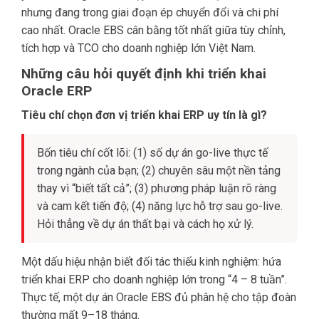
nhưng đang trong giai đoạn ép chuyển đổi và chi phí
cao nhất. Oracle EBS cân bằng tốt nhất giữa tùy chỉnh,
tích hợp và TCO cho doanh nghiệp lớn Việt Nam.
Những câu hỏi quyết định khi triển khai
Oracle ERP
Tiêu chí chọn đơn vị triển khai ERP uy tín là gì?
Bốn tiêu chí cốt lõi: (1) số dự án go-live thực tế
trong ngành của bạn; (2) chuyên sâu một nền tảng
thay vì “biết tất cả”; (3) phương pháp luận rõ ràng
và cam kết tiến độ; (4) năng lực hỗ trợ sau go-live.
Hỏi thẳng về dự án thất bại và cách họ xử lý.
Một dấu hiệu nhận biết đối tác thiếu kinh nghiệm: hứa
triển khai ERP cho doanh nghiệp lớn trong “4 – 8 tuần”.
Thực tế, một dự án Oracle EBS đủ phân hệ cho tập đoàn
thường mất 9–18 tháng.