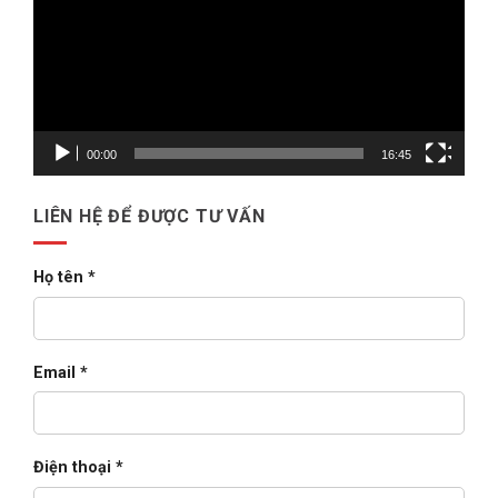
Video
tín
doanh
tại
nghiệp
Việt
(2026)
Nam:
Tư
vấn
&
triển
khai
Oracle
E-
00:00
16:45
Business
Suite
cho
doanh
LIÊN HỆ ĐỂ ĐƯỢC TƯ VẤN
nghiệp
lớn
(2026)
Họ tên *
Email *
Điện thoại *