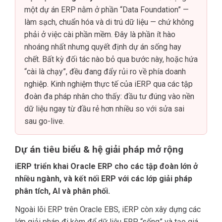
một dự án ERP nằm ở phần “Data Foundation” —
làm sạch, chuẩn hóa và di trú dữ liệu — chứ không
phải ở việc cài phần mềm. Đây là phần ít hào
nhoáng nhất nhưng quyết định dự án sống hay
chết. Bất kỳ đối tác nào bỏ qua bước này, hoặc hứa
“cài là chạy”, đều đang đẩy rủi ro về phía doanh
nghiệp. Kinh nghiệm thực tế của iERP qua các tập
đoàn đa pháp nhân cho thấy: đầu tư đúng vào nền
dữ liệu ngay từ đầu rẻ hơn nhiều so với sửa sai
sau go-live.
Dự án tiêu biểu & hệ giải pháp mở rộng
iERP triển khai Oracle ERP cho các tập đoàn lớn ở
nhiều ngành, và kết nối ERP với các lớp giải pháp
phân tích, AI và phân phối.
Ngoài lõi ERP trên Oracle EBS, iERP còn xây dựng các
lớp giải pháp đi kèm để dữ liệu ERP “sống” và tạo giá