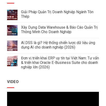
Giải Pháp Quản Trị Doanh Nghiệp Ngành Tôn
Thép
Không
có
Xây Dựng Data Warehouse & Báo Cáo Quản Trị
bình
luận
Thông Minh Cho Doanh Nghiệp
ở
Giải
Không
Pháp
có
AI.DSS là gì? Hệ thống chiến lược dữ liệu ứng
Quản
bình
Trị
luận
dụng AI cho doanh nghiệp (2026)
Doanh
ở
Nghiệp
Xây
Không
Ngành
Dựng
có
Đơn vị triển khai ERP uy tín tại Việt Nam: Tư vấn
Tôn
Data
bình
Thép
Warehouse
luận
& triển khai Oracle E-Business Suite cho doanh
&
ở
nghiệp lớn (2026)
Báo
AI.DSS
Cáo
là
Không
Quản
gì?
có
Trị
Hệ
bình
Thông
thống
VIDEO
luận
Minh
chiến
ở
Cho
lược
Đơn
Doanh
dữ
vị
Nghiệp
liệu
Trình
triển
ứng
khai
dụng
chơi
ERP
AI
uy
cho