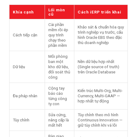
Lối mòn
Khía cạnh
Cách iERP triển khai
cũ
Cài phần
Khảo sát & chuẩn hóa quy
mềm rồi ép
trình nghiệp vụ trước, cấu
Cách tiếp cận
quy trình
hình Oracle EBS theo đặc
chạy theo
thù doanh nghiệp
phần mềm
Mỗi phòng
ban một
Nền dữ liệu hợp nhất
Dữ liệu
kho dữ liệu,
(Single source of truth)
đối soát thủ
trên Oracle Database
công
Cộng tay
Kiến trúc Multi-Org, Multi-
báo cáo
Đa pháp nhân
Currency, Multi-GAAP —
từng công
hợp nhất tự động
ty con
Sửa cứng,
Tùy chỉnh theo mô hình
Tùy chỉnh
nâng cấp là
Continuous Innovation —
mất hết
giữ tùy chỉnh khi vá lỗi
Bàn giao