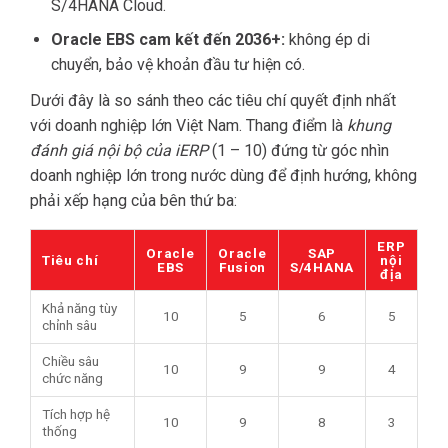
S/4HANA Cloud.
Oracle EBS cam kết đến 2036+:
không ép di
chuyển, bảo vệ khoản đầu tư hiện có.
Dưới đây là so sánh theo các tiêu chí quyết định nhất
với doanh nghiệp lớn Việt Nam. Thang điểm là
khung
đánh giá nội bộ của iERP
(1 – 10) đứng từ góc nhìn
doanh nghiệp lớn trong nước dùng để định hướng, không
phải xếp hạng của bên thứ ba:
ERP
Oracle
Oracle
SAP
Tiêu chí
nội
EBS
Fusion
S/4HANA
địa
Khả năng tùy
10
5
6
5
chỉnh sâu
Chiều sâu
10
9
9
4
chức năng
Tích hợp hệ
10
9
8
3
thống