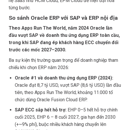
hệ SaaS như HCM Cloud, EPM Cloud để hiện đại hóa
từng bước.
So sánh Oracle ERP với SAP và ERP nội địa
Theo Apps Run The World, năm 2024 Oracle lần
đầu vượt SAP về doanh thu ứng dụng ERP toàn cầu,
trong khi SAP đang ép khách hàng ECC chuyển đổi
trước các mốc 2027–2030.
Ba sự kiện thị trường quan trọng để doanh nghiệp tham
chiếu khi chọn ERP năm 2026:
Oracle #1 về doanh thu ứng dụng ERP (2024):
Oracle đạt 8,7 tỷ USD, vượt SAP (8,6 tỷ USD) lần đầu
tiên, theo Apps Run The World; khoảng 11.000 tổ
chức dùng Oracle Fusion Cloud ERP.
SAP ECC sắp hết hỗ trợ:
EHP 0–5 hết hỗ trợ chính
cuối 2025, EHP 6 – 8 cuối 2027; gia hạn đến 2030
(+~9% phí), buộc nhiều khách hàng chuyển lên