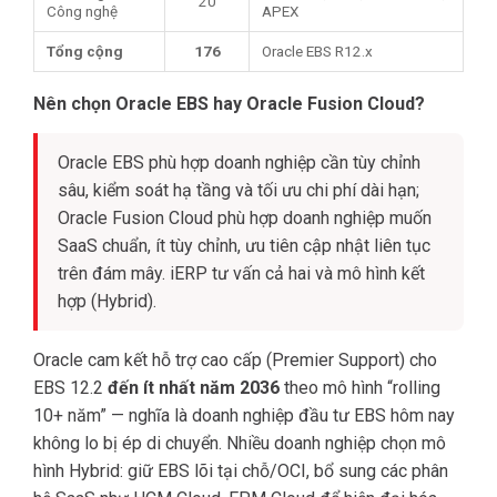
20
Công nghệ
APEX
Tổng cộng
176
Oracle EBS R12.x
Nên chọn Oracle EBS hay Oracle Fusion Cloud?
Oracle EBS phù hợp doanh nghiệp cần tùy chỉnh
sâu, kiểm soát hạ tầng và tối ưu chi phí dài hạn;
Oracle Fusion Cloud phù hợp doanh nghiệp muốn
SaaS chuẩn, ít tùy chỉnh, ưu tiên cập nhật liên tục
trên đám mây. iERP tư vấn cả hai và mô hình kết
hợp (Hybrid).
Oracle cam kết hỗ trợ cao cấp (Premier Support) cho
EBS 12.2
đến ít nhất năm 2036
theo mô hình “rolling
10+ năm” — nghĩa là doanh nghiệp đầu tư EBS hôm nay
không lo bị ép di chuyển. Nhiều doanh nghiệp chọn mô
hình Hybrid: giữ EBS lõi tại chỗ/OCI, bổ sung các phân