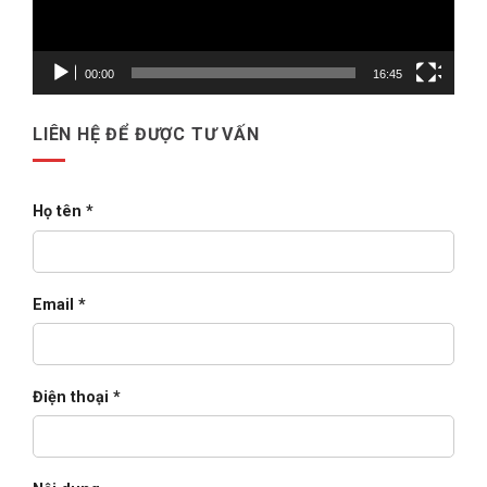
&
triển
khai
Oracle
E-
00:00
16:45
Business
Suite
cho
doanh
LIÊN HỆ ĐỂ ĐƯỢC TƯ VẤN
nghiệp
lớn
(2026)
Họ tên *
Email *
Điện thoại *