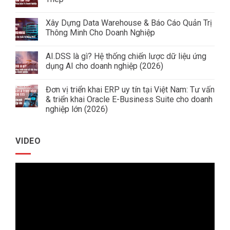
Không
có
Xây Dựng Data Warehouse & Báo Cáo Quản Trị
bình
luận
Thông Minh Cho Doanh Nghiệp
ở
Giải
Không
Pháp
có
AI.DSS là gì? Hệ thống chiến lược dữ liệu ứng
Quản
bình
Trị
luận
dụng AI cho doanh nghiệp (2026)
Doanh
ở
Nghiệp
Xây
Không
Ngành
Dựng
có
Đơn vị triển khai ERP uy tín tại Việt Nam: Tư vấn
Tôn
Data
bình
Thép
Warehouse
luận
& triển khai Oracle E-Business Suite cho doanh
&
ở
nghiệp lớn (2026)
Báo
AI.DSS
Cáo
là
Không
Quản
gì?
có
Trị
Hệ
bình
Thông
thống
VIDEO
luận
Minh
chiến
ở
Cho
lược
Đơn
Doanh
dữ
vị
Nghiệp
liệu
Trình
triển
ứng
khai
dụng
chơi
ERP
AI
uy
cho
Video
tín
doanh
tại
nghiệp
Việt
(2026)
Nam:
Tư
vấn