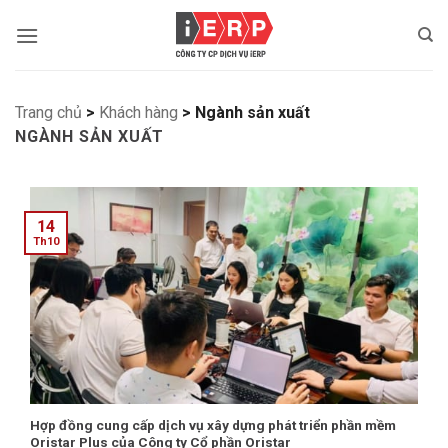
Bỏ
qua
nội
dung
Trang chủ
>
Khách hàng
>
Ngành sản xuất
NGÀNH SẢN XUẤT
14
Th10
Hợp đồng cung cấp dịch vụ xây dựng phát triển phần mềm
Oristar Plus của Công ty Cổ phần Oristar