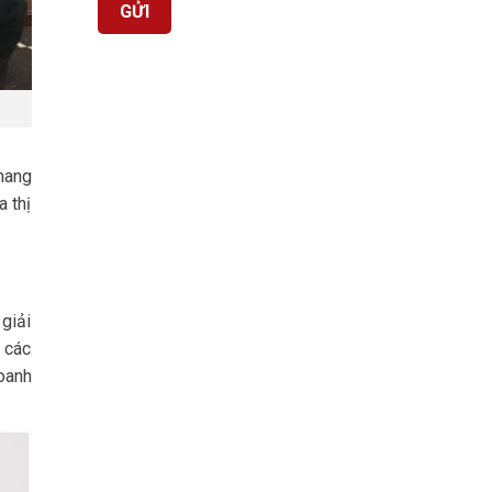
mang
a thị
 giải
 các
oanh