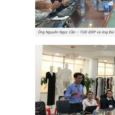
Ông Nguyễn Ngọc Cần – TGĐ iERP và ông Bùi V