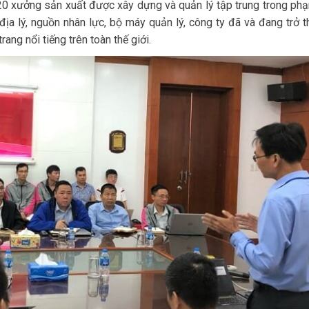
20 xưởng sản xuất được xây dựng và quản lý tập trung trong phạ
í địa lý, nguồn nhân lực, bộ máy quản lý, công ty đã và đang trở 
rang nổi tiếng trên toàn thế giới.