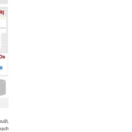
suất,
oạch