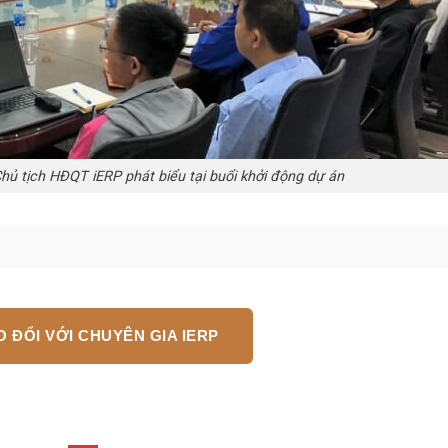
ủ tịch HĐQT iERP phát biểu tại buổi khởi động dự án
 ĐỔI VỚI CHUYÊN GIA IERP