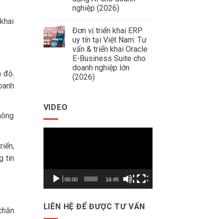
Xây
Thép
Dựng
nghiệp (2026)
Data
Không
Warehouse
khai
có
&
Đơn vị triển khai ERP
bình
Báo
luận
Cáo
uy tín tại Việt Nam: Tư
ở
Quản
vấn & triển khai Oracle
AI.DSS
Trị
là
E-Business Suite cho
Thông
gì?
Minh
doanh nghiệp lớn
Hệ
Cho
h độ.
(2026)
thống
Doanh
chiến
Nghiệp
oanh
Không
lược
có
dữ
bình
liệu
VIDEO
luận
ứng
ở
dụng
hông
Đơn
AI
vị
cho
Trình
triển
doanh
khai
nghiệp
chơi
riển,
ERP
(2026)
uy
Video
g tin
tín
tại
Việt
Nam:
00:00
16:45
Tư
vấn
&
triển
LIÊN HỆ ĐỂ ĐƯỢC TƯ VẤN
khai
chăn
Oracle