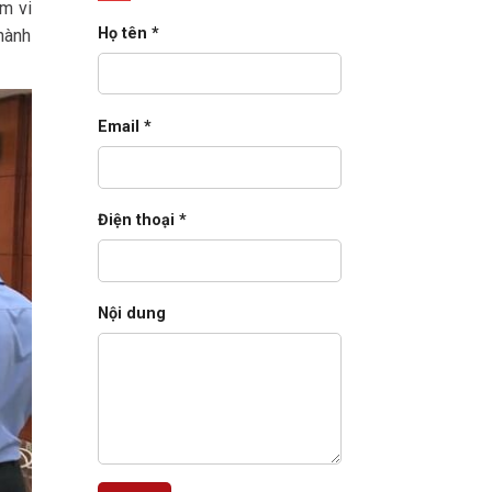
m vi
E-
Business
Họ tên *
thành
Suite
cho
doanh
nghiệp
lớn
(2026)
Email *
Điện thoại *
Nội dung