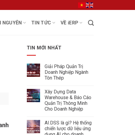
I NGUYÊN
TIN TỨC
VỀ iERP
TIN MỚI NHẤT
Giải Pháp Quản Trị
Doanh Nghiệp Ngành
Tôn Thép
Không
có
Xây Dựng Data
bình
luận
Warehouse & Báo Cáo
ở
Quản Trị Thông Minh
Giải
Pháp
Cho Doanh Nghiệp
Quản
Không
Trị
có
Doanh
AI.DSS là gì? Hệ thống
bình
anh
Nghiệp
luận
Ngành
chiến lược dữ liệu ứng
ở
Tôn
dụng AI cho doanh