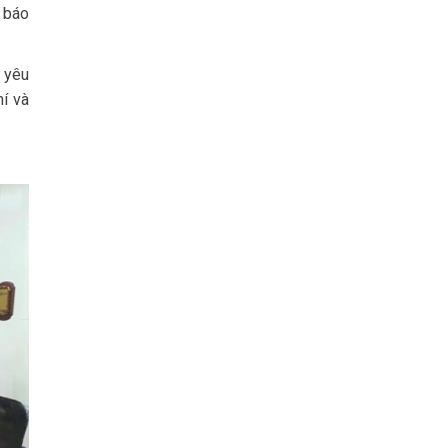
ự báo
u yêu
hí và