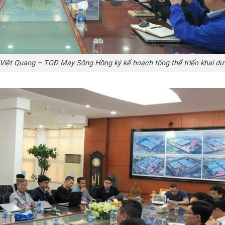
iệt Quang – TGĐ May Sông Hồng ký kế hoạch tổng thể triển khai dự