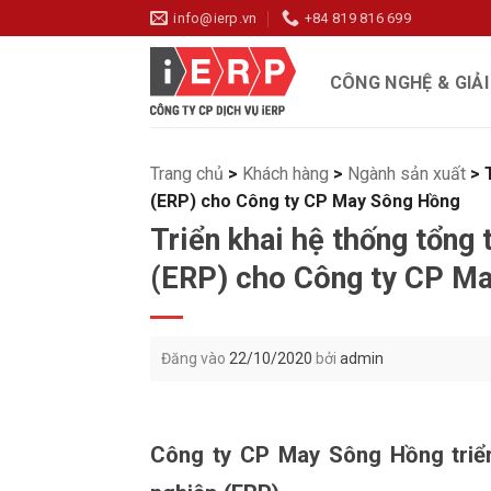
Bỏ
info@ierp.vn
+84 819 816 699
qua
nội
CÔNG NGHỆ & GIẢ
dung
Trang chủ
>
Khách hàng
>
Ngành sản xuất
>
(ERP) cho Công ty CP May Sông Hồng
Triển khai hệ thống tổng 
(ERP) cho Công ty CP M
Đăng vào
22/10/2020
bởi
admin
Công ty CP May Sông Hồng t
ri