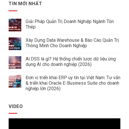
TIN MỚI NHẤT
Giải Pháp Quản Trị Doanh Nghiệp Ngành Tôn
Thép
Không
có
Xây Dựng Data Warehouse & Báo Cáo Quản Trị
bình
luận
Thông Minh Cho Doanh Nghiệp
ở
Giải
Không
Pháp
có
AI.DSS là gì? Hệ thống chiến lược dữ liệu ứng
Quản
bình
Trị
luận
dụng AI cho doanh nghiệp (2026)
Doanh
ở
Nghiệp
Xây
Không
Ngành
Dựng
có
Đơn vị triển khai ERP uy tín tại Việt Nam: Tư vấn
Tôn
Data
bình
Thép
Warehouse
luận
& triển khai Oracle E-Business Suite cho doanh
&
ở
nghiệp lớn (2026)
Báo
AI.DSS
Cáo
là
Không
Quản
gì?
có
Trị
Hệ
bình
Thông
thống
VIDEO
luận
Minh
chiến
ở
Cho
lược
Đơn
Doanh
dữ
vị
Nghiệp
liệu
Trình
triển
ứng
khai
dụng
chơi
ERP