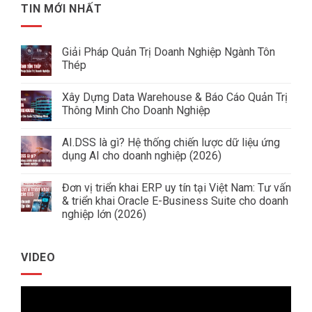
TIN MỚI NHẤT
Giải Pháp Quản Trị Doanh Nghiệp Ngành Tôn
Thép
Không
có
Xây Dựng Data Warehouse & Báo Cáo Quản Trị
bình
luận
Thông Minh Cho Doanh Nghiệp
ở
Giải
Không
Pháp
có
AI.DSS là gì? Hệ thống chiến lược dữ liệu ứng
Quản
bình
Trị
luận
dụng AI cho doanh nghiệp (2026)
Doanh
ở
Nghiệp
Xây
Không
Ngành
Dựng
có
Đơn vị triển khai ERP uy tín tại Việt Nam: Tư vấn
Tôn
Data
bình
Thép
Warehouse
luận
& triển khai Oracle E-Business Suite cho doanh
&
ở
nghiệp lớn (2026)
Báo
AI.DSS
Cáo
là
Không
Quản
gì?
có
Trị
Hệ
bình
Thông
thống
VIDEO
luận
Minh
chiến
ở
Cho
lược
Đơn
Doanh
dữ
vị
Nghiệp
liệu
Trình
triển
ứng
khai
dụng
chơi
ERP