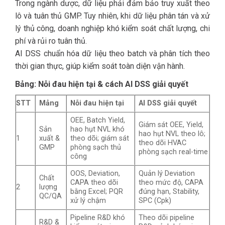
Trong ngành dược, dữ liệu phải đảm bảo truy xuất theo
lô và tuân thủ GMP. Tuy nhiên, khi dữ liệu phân tán và xử
lý thủ công, doanh nghiệp khó kiểm soát chất lượng, chi
phí và rủi ro tuân thủ.
AI DSS chuẩn hóa dữ liệu theo batch và phân tích theo
thời gian thực, giúp kiểm soát toàn diện vận hành.
Bảng: Nỗi đau hiện tại & cách AI DSS giải quyết
STT
Mảng
Nỗi đau hiện tại
AI DSS giải quyết
OEE, Batch Yield,
Giám sát OEE, Yield,
Sản
hao hụt NVL khó
hao hụt NVL theo lô;
1
xuất &
theo dõi; giám sát
theo dõi HVAC
GMP
phòng sạch thủ
phòng sạch real-time
công
OOS, Deviation,
Quản lý Deviation
Chất
CAPA theo dõi
theo mức độ, CAPA
2
lượng
bằng Excel; PQR
đúng hạn, Stability,
QC/QA
xử lý chậm
SPC (Cpk)
Pipeline R&D khó
Theo dõi pipeline
R&D &