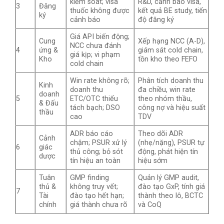
kiểm soát; visa
R&D, cảnh báo visa,
3
Đăng
thuốc không được
kết quả BE study, tiến
ký
cảnh báo
độ đăng ký
Giá API biến động;
Cung
Xếp hạng NCC (A-D),
NCC chưa đánh
4
ứng &
giám sát cold chain,
giá kịp; vi phạm
Kho
tồn kho theo FEFO
cold chain
Win rate không rõ;
Phân tích doanh thu
Kinh
doanh thu
đa chiều, win rate
doanh
5
ETC/OTC thiếu
theo nhóm thầu,
& Đấu
tách bạch; DSO
công nợ và hiệu suất
thầu
cao
TDV
ADR báo cáo
Theo dõi ADR
Cảnh
chậm; PSUR xử lý
(nhẹ/nặng), PSUR tự
6
giác
thủ công; bỏ sót
động, phát hiện tín
dược
tín hiệu an toàn
hiệu sớm
Tuân
GMP finding
Quản lý GMP audit,
thủ &
không truy vết;
đào tạo GxP, tính giá
7
Tài
đào tạo hết hạn;
thành theo lô, BCTC
chính
giá thành chưa rõ
và CoQ