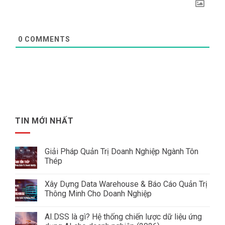
0
COMMENTS
TIN MỚI NHẤT
Giải Pháp Quản Trị Doanh Nghiệp Ngành Tôn
Thép
Không
có
Xây Dựng Data Warehouse & Báo Cáo Quản Trị
bình
luận
Thông Minh Cho Doanh Nghiệp
ở
Giải
Không
Pháp
có
AI.DSS là gì? Hệ thống chiến lược dữ liệu ứng
Quản
bình
Trị
luận