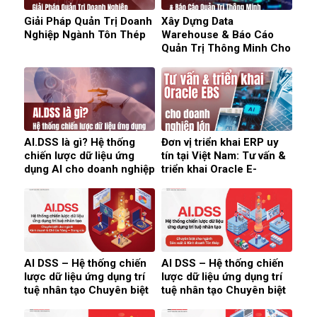
Giải Pháp Quản Trị Doanh
Xây Dựng Data
Nghiệp Ngành Tôn Thép
Warehouse & Báo Cáo
Quản Trị Thông Minh Cho
Doanh Nghiệp
AI.DSS là gì? Hệ thống
Đơn vị triển khai ERP uy
chiến lược dữ liệu ứng
tín tại Việt Nam: Tư vấn &
dụng AI cho doanh nghiệp
triển khai Oracle E-
(2026)
Business Suite cho doanh
nghiệp lớn (2026)
AI DSS – Hệ thống chiến
AI DSS – Hệ thống chiến
lược dữ liệu ứng dụng trí
lược dữ liệu ứng dụng trí
tuệ nhân tạo Chuyên biệt
tuệ nhân tạo Chuyên biệt
cho ngành Kinh doanh &
cho ngành Sản xuất &
Chế tác Vàng — Trang
Kinh doanh Tôn thép