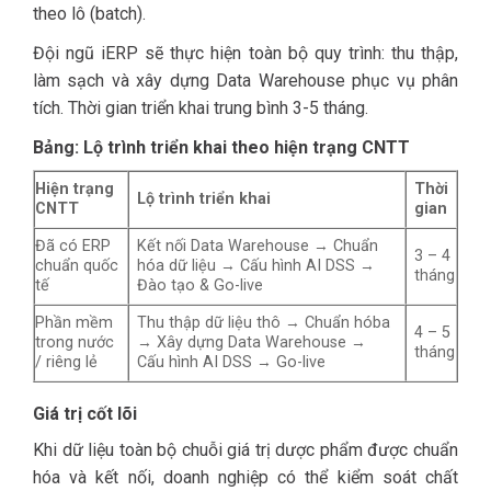
theo lô (batch).
Đội ngũ iERP sẽ thực hiện toàn bộ quy trình: thu thập,
làm sạch và xây dựng Data Warehouse phục vụ phân
tích. Thời gian triển khai trung bình 3-5 tháng.
Bảng: Lộ trình triển khai theo hiện trạng CNTT
Hiện trạng
Thời
Lộ trình triển khai
CNTT
gian
Đã có ERP
Kết nối Data Warehouse → Chuẩn
3 – 4
chuẩn quốc
hóa dữ liệu → Cấu hình AI DSS →
tháng
tế
Đào tạo & Go-live
Phần mềm
Thu thập dữ liệu thô → Chuẩn hóba
4 – 5
trong nước
→ Xây dựng Data Warehouse →
tháng
/ riêng lẻ
Cấu hình AI DSS → Go-live
Giá trị cốt lõi
Khi dữ liệu toàn bộ chuỗi giá trị dược phẩm được chuẩn
hóa và kết nối, doanh nghiệp có thể kiểm soát chất