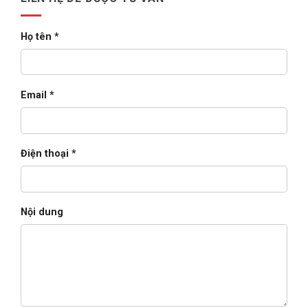
lớn
(2026)
Họ tên *
Email *
Điện thoại *
Nội dung