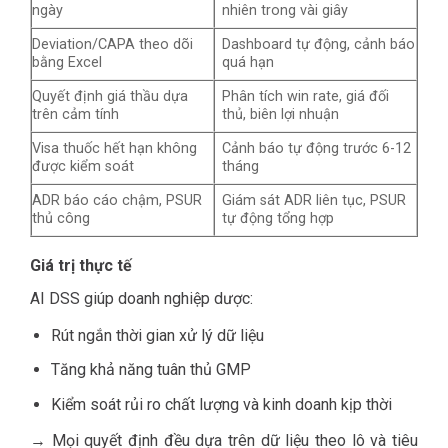
ngày
nhiên trong vài giây
Deviation/CAPA theo dõi
Dashboard tự động, cảnh báo
bằng Excel
quá hạn
Quyết định giá thầu dựa
Phân tích win rate, giá đối
trên cảm tính
thủ, biên lợi nhuận
Visa thuốc hết hạn không
Cảnh báo tự động trước 6-12
được kiểm soát
tháng
ADR báo cáo chậm, PSUR
Giám sát ADR liên tục, PSUR
thủ công
tự động tổng hợp
Giá trị thực tế
AI DSS giúp doanh nghiệp dược:
Rút ngắn thời gian xử lý dữ liệu
Tăng khả năng tuân thủ GMP
Kiểm soát rủi ro chất lượng và kinh doanh kịp thời
→ Mọi quyết định đều dựa trên dữ liệu theo lô và tiêu