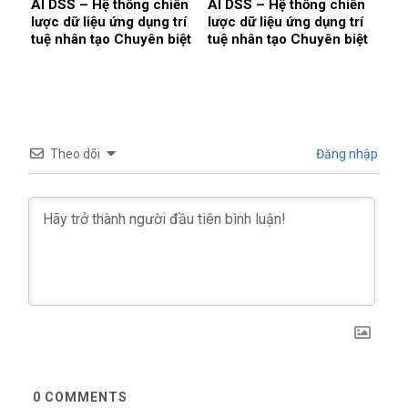
AI DSS – Hệ thống chiến
AI DSS – Hệ thống chiến
lược dữ liệu ứng dụng trí
lược dữ liệu ứng dụng trí
tuệ nhân tạo Chuyên biệt
tuệ nhân tạo Chuyên biệt
cho ngành Sản xuất & In
cho ngành Dệt may — Sản
ấn Bao bì
xuất & Xuất khẩu
Theo dõi
Đăng nhập
0
COMMENTS