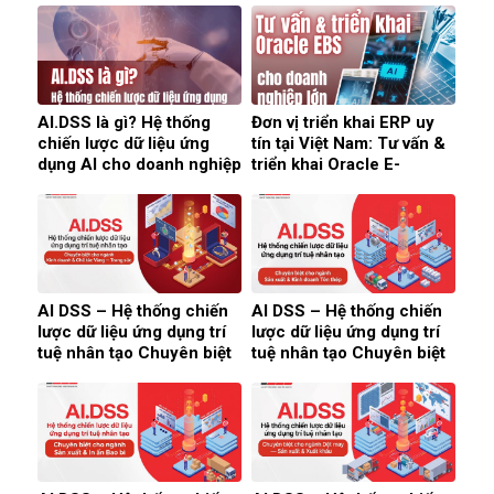
AI.DSS là gì? Hệ thống
Đơn vị triển khai ERP uy
chiến lược dữ liệu ứng
tín tại Việt Nam: Tư vấn &
dụng AI cho doanh nghiệp
triển khai Oracle E-
(2026)
Business Suite cho doanh
nghiệp lớn (2026)
AI DSS – Hệ thống chiến
AI DSS – Hệ thống chiến
lược dữ liệu ứng dụng trí
lược dữ liệu ứng dụng trí
tuệ nhân tạo Chuyên biệt
tuệ nhân tạo Chuyên biệt
cho ngành Kinh doanh &
cho ngành Sản xuất &
Chế tác Vàng — Trang
Kinh doanh Tôn thép
sức