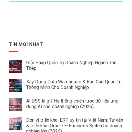
TIN MỚI NHẤT
Giải Pháp Quản Trị Doanh Nghiệp Ngành Tôn
Thép
Không
có
Xây Dựng Data Warehouse & Báo Cáo Quản Trị
bình
luận
Thông Minh Cho Doanh Nghiệp
ở
Giải
Không
Pháp
có
AI.DSS là gì? Hệ thống chiến lược dữ liệu ứng
Quản
bình
Trị
luận
dụng AI cho doanh nghiệp (2026)
Doanh
ở
Nghiệp
Xây
Không
Ngành
Dựng
có
Đơn vị triển khai ERP uy tín tại Việt Nam: Tư vấn
Tôn
Data
bình
Thép
Warehouse
luận
& triển khai Oracle E-Business Suite cho doanh
&
ở
nghiệp lớn (2026)