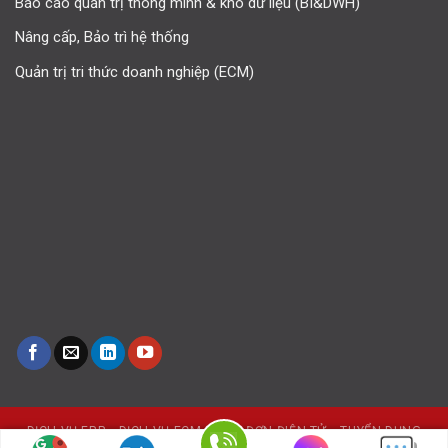
Báo cáo quản trị thông minh & kho dữ liệu (BI&DWH)
Nâng cấp, Bảo trì hệ thống
Quản trị tri thức doanh nghiệp (ECM)
DỊCH VỤ ERP
DỊCH VỤ ECM
HÓA ĐƠN ĐIỆN TỬ
TUYỂN DỤNG