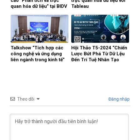
cao “Phân tích và trực
trực quan hóa dữ liệu với
quan hóa dữ liệu” tại BIDV
Tableau
Talkshow “Tích hợp các
Hội Thảo T5-2024 “Chiến
công nghệ và ứng dụng
Lược Bứt Phá Từ Dữ Lệu
liên ngành trong kinh tế”
Đến Trí Tuệ Nhân Tạo
tại Đại học Phenikaa
Trong Sản Xuất Và Bán
Lẻ”
Theo dõi
Đăng nhập