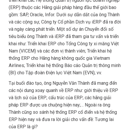
triển khai các Hệ thống Quản trị nguồn lực doanh nghiệp
(ERP) thuộc các Hãng giải pháp hàng đầu thế giới bao
gồm: SAP, Oracle, Infor. Dưới sự dẫn dắt của ông Thành
và các cộng sự, Công ty Cổ phần Dịch vụ iERP đã ra đời
và ngày càng phát triển. Một số dự án Chuyển đổi số
tiêu biểu ông Thành và iERP đã tham gia tư vấn và triển
khai như: Triển khai ERP cho Tổng Công ty xi măng Việt
Nam (VICEM) và các đơn vị thành viên; Triển khai hệ
thống ERP cho Hãng hàng không quốc gia Vietnam
Airlines; Triển khai hệ thống Báo cáo Quản trị thông minh
(BI) cho Tập đoàn Điện lực Việt Nam (EVN); vv.
Tại buổi đào tạo, ông Nguyễn Văn Thành đã mang đến
các nội dung xoay quanh về ERP như: giới thiệu về ERP
và lịch sử của ERP; cấu trúc của ERP; các hãng giải
pháp ERP được ưa chuộng hiện nay;… Ngoài ra ông
Thành cũng so sánh hệ thống ERP cổ điển và hệ thống
ERP hiện nay và đưa ra lời giải cho vấn đề: Tương lai
của ERP là gì?