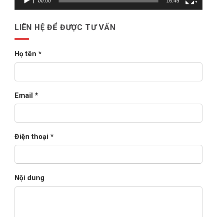
00:00
16:45
Business
Suite
cho
doanh
LIÊN HỆ ĐỂ ĐƯỢC TƯ VẤN
nghiệp
lớn
(2026)
Họ tên *
Email *
Điện thoại *
Nội dung