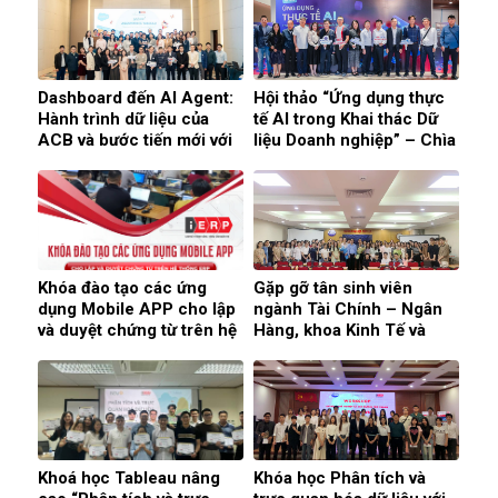
Dashboard đến AI Agent:
Hội thảo “Ứng dụng thực
Hành trình dữ liệu của
tế AI trong Khai thác Dữ
ACB và bước tiến mới với
liệu Doanh nghiệp” – Chìa
Agentforce Tableau &
khóa giúp doanh nghiệp
iERP
phát triển hiệu quả
Khóa đào tạo các ứng
Gặp gỡ tân sinh viên
dụng Mobile APP cho lập
ngành Tài Chính – Ngân
và duyệt chứng từ trên hệ
Hàng, khoa Kinh Tế và
thống ERP
Quản Lý, Đại Học Thủy Lợi
ngày 29/09/2024
Khoá học Tableau nâng
Khóa học Phân tích và