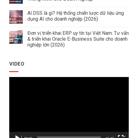
ở
Giải
Không
Pháp
có
AI.DSS là gì? Hệ thống chiến lược dữ liệu ứng
Quản
bình
Trị
luận
dụng AI cho doanh nghiệp (2026)
Doanh
ở
Nghiệp
Xây
Không
Ngành
Dựng
có
Đơn vị triển khai ERP uy tín tại Việt Nam: Tư vấn
Tôn
Data
bình
Thép
Warehouse
luận
& triển khai Oracle E-Business Suite cho doanh
&
ở
nghiệp lớn (2026)
Báo
AI.DSS
Cáo
là
Không
Quản
gì?
có
Trị
Hệ
bình
Thông
thống
VIDEO
luận
Minh
chiến
ở
Cho
lược
Đơn
Doanh
dữ
vị
Nghiệp
liệu
Trình
triển
ứng
khai
dụng
chơi
ERP
AI
uy
cho
Video
tín
doanh
tại
nghiệp
Việt
(2026)
Nam:
Tư
vấn
&
triển
khai
Oracle
E-