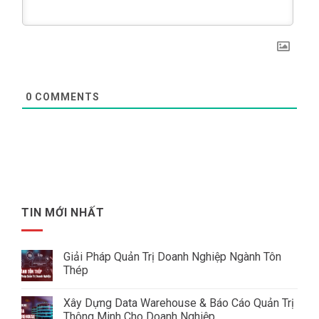
0
COMMENTS
TIN MỚI NHẤT
Giải Pháp Quản Trị Doanh Nghiệp Ngành Tôn
Thép
Không
có
Xây Dựng Data Warehouse & Báo Cáo Quản Trị
bình
luận
Thông Minh Cho Doanh Nghiệp