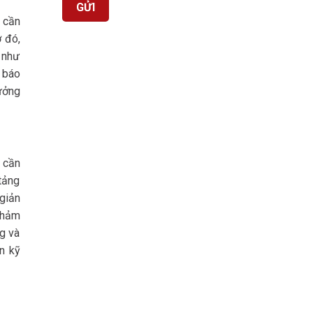
 cần
ờ đó,
 như
à báo
ưởng
g cần
 tảng
giản
 thảm
g và
n kỹ