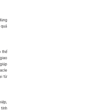
dùng
 quả
ó thể
giao
giúp
racle
i từ
iệp,
tính