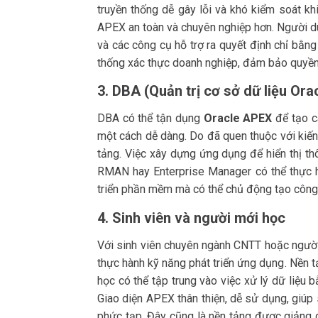
truyền thống dễ gây lỗi và khó kiểm soát kh
APEX an toàn và chuyên nghiệp hơn. Người dù
và các công cụ hỗ trợ ra quyết định chỉ bằng 
thống xác thực doanh nghiệp, đảm bảo quyền 
3. DBA (Quản trị cơ sở dữ liệu Ora
DBA có thể tận dụng
Oracle APEX
để tạo c
một cách dễ dàng. Do đã quen thuộc với kiến
tảng. Việc xây dựng ứng dụng để hiển thị thô
RMAN hay Enterprise Manager có thể thực h
triển phần mềm mà có thể chủ động tạo công
4. Sinh viên và người mới học
Với sinh viên chuyên ngành CNTT hoặc người
thực hành kỹ năng phát triển ứng dụng. Nền 
học có thể tập trung vào việc xử lý dữ liệu 
Giao diện APEX thân thiện, dễ sử dụng, giúp
phức tạp. Đây cũng là nền tảng được giảng dạ