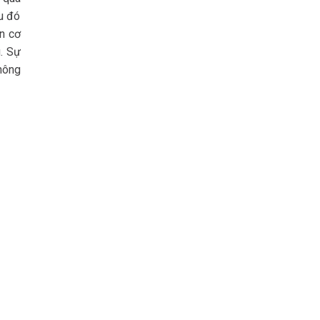
au đó
n cơ
u. Sự
hông