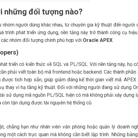
ới những đối tượng nào?
u nhóm người dùng khác nhau, từ chuyên gia kỹ thuật đến người 
 trình phát triển ứng dụng, nền tảng này trở thành công cụ hiệu
à các nhóm đối tượng chính phù hợp với
Oracle APEX
.
lopers)
hát triển có kiến thức về SQL và PL/SQL. Với nền tảng này, họ c
ần phải viết toàn bộ mã frontend hoặc backend. Các thành phần 
ã được tích hợp sẵn, giúp giảm đáng kể thời gian viết mã. APEX 
 vụ thay vì hạ tầng kỹ thuật. Đối với những người đang sử dụng O
tái sử dụng mã nguồn PL/SQL hiện có mà không phải xây dựng lạ
mà còn tận dụng được tài nguyên hệ thống cũ.
ật, chẳng hạn như nhân viên văn phòng hoặc quản lý doanh ngh
g một cách trực quan mà không cần biết lập trình. Những bảng 