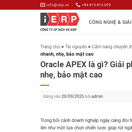
Bỏ
info@ierp.vn
+84 819 816 699
qua
nội
CÔNG NGHỆ & GIẢ
dung
Trang chủ
>
Tài nguyên
>
Cẩm nang chuyển đ
nhanh, nhẹ, bảo mật cao
Oracle APEX là gì? Giải 
nhẹ, bảo mật cao
Đăng vào
20/09/2025
bởi
admin
Trong bối cảnh doanh nghiệp ngày càng đòi hỏ
lên như một lựa chọn chiến lược giúp rút ngắ