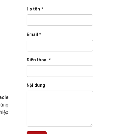
E-
Business
Họ tên *
Suite
cho
doanh
nghiệp
lớn
(2026)
Email *
Điện thoại *
Nội dung
acle
n ứng
hiệp