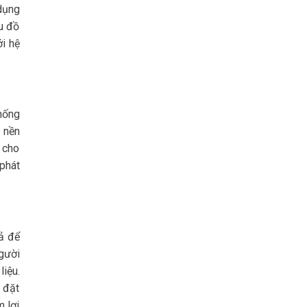
dụng
ểu đồ
ới hệ
hống
i nền
d cho
phát
ả để
gười
liệu.
 đặt
m lợi