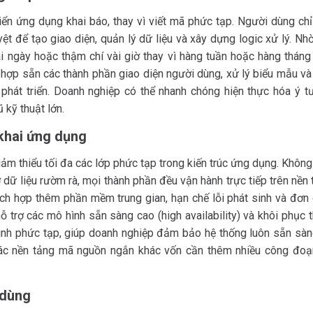
iển ứng dụng khai báo, thay vì viết mã phức tạp. Người dùng chỉ
t để tạo giao diện, quản lý dữ liệu và xây dựng logic xử lý. Nh
i ngày hoặc thậm chí vài giờ thay vì hàng tuần hoặc hàng tháng
h hợp sẵn các thành phần giao diện người dùng, xử lý biểu mẫu v
 phát triển. Doanh nghiệp có thể nhanh chóng hiện thực hóa ý t
 kỹ thuật lớn.
 khai ứng dụng
m thiểu tối đa các lớp phức tạp trong kiến trúc ứng dụng. Khôn
sở dữ liệu rườm rà, mọi thành phần đều vận hành trực tiếp trên nền
ích hợp thêm phần mềm trung gian, hạn chế lỗi phát sinh và đơn 
 trợ các mô hình sẵn sàng cao (high availability) và khôi phục
ình phức tạp, giúp doanh nghiệp đảm bảo hệ thống luôn sẵn sàn
 các nền tảng mã nguồn ngắn khác vốn cần thêm nhiều công đoạ
 dùng