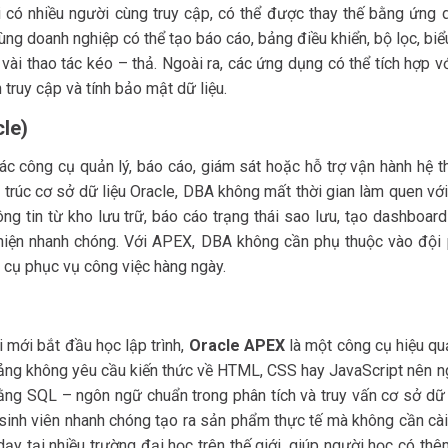
i có nhiều người cùng truy cập, có thể được thay thế bằng ứng 
ng doanh nghiệp có thể tạo báo cáo, bảng điều khiển, bộ lọc, bi
vài thao tác kéo – thả. Ngoài ra, các ứng dụng có thể tích hợp v
truy cập và tính bảo mật dữ liệu.
cle)
ác công cụ quản lý, báo cáo, giám sát hoặc hỗ trợ vận hành hệ t
 trúc cơ sở dữ liệu Oracle, DBA không mất thời gian làm quen vớ
ng tin từ kho lưu trữ, báo cáo trạng thái sao lưu, tạo dashboar
iện nhanh chóng. Với APEX, DBA không cần phụ thuộc vào đội 
 cụ phục vụ công việc hàng ngày.
 mới bắt đầu học lập trình,
Oracle APEX
là một công cụ hiệu qu
tảng không yêu cầu kiến thức về HTML, CSS hay JavaScript nên n
bằng SQL – ngôn ngữ chuẩn trong phân tích và truy vấn cơ sở dữ 
 sinh viên nhanh chóng tạo ra sản phẩm thực tế mà không cần cài
y tại nhiều trường đại học trên thế giới, giúp người học có thê