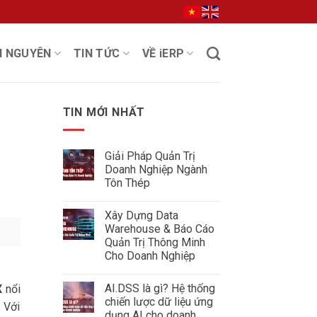
I NGUYÊN
TIN TỨC
VỀ iERP
TIN MỚI NHẤT
Giải Pháp Quản Trị
Doanh Nghiệp Ngành
Tôn Thép
Không
có
Xây Dựng Data
bình
luận
Warehouse & Báo Cáo
ở
Quản Trị Thông Minh
Giải
Pháp
Cho Doanh Nghiệp
Quản
Không
Trị
có
Doanh
AI.DSS là gì? Hệ thống
X
nổi
bình
Nghiệp
luận
Ngành
chiến lược dữ liệu ứng
. Với
ở
Tôn
dụng AI cho doanh