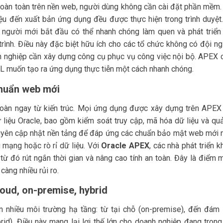
 hoàn toàn trên nền web, người dùng không cần cài đặt phần mềm.
liệu đến xuất bản ứng dụng đều được thực hiện trong trình duyệt
, người mới bắt đầu có thể nhanh chóng làm quen và phát triển
ình. Điều này đặc biệt hữu ích cho các tổ chức không có đội ng
h nghiệp cần xây dựng công cụ phục vụ công việc nội bộ. APEX 
L muốn tạo ra ứng dụng thực tiễn một cách nhanh chóng.
chuẩn web mới
 toàn ngay từ kiến trúc. Mọi ứng dụng được xây dựng trên APEX
iệu Oracle, bao gồm kiểm soát truy cập, mã hóa dữ liệu và quả
xuyên cập nhật nền tảng để đáp ứng các chuẩn bảo mật web mới n
 mạng hoặc rò rỉ dữ liệu. Với
Oracle APEX
, các nhà phát triển 
, từ đó rút ngắn thời gian và nâng cao tính an toàn. Đây là điểm
àng nhiều rủi ro.
oud, on-premise, hybrid
rên nhiều môi trường hạ tầng: từ tại chỗ (on-premise), đến đám
id). Điều này mang lại lợi thế lớn cho doanh nghiệp đang trong