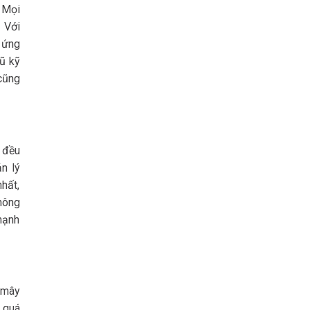
 Mọi
. Với
 ứng
ũ kỹ
cũng
 đều
n lý
hất,
không
 mạnh
 mây
 quá