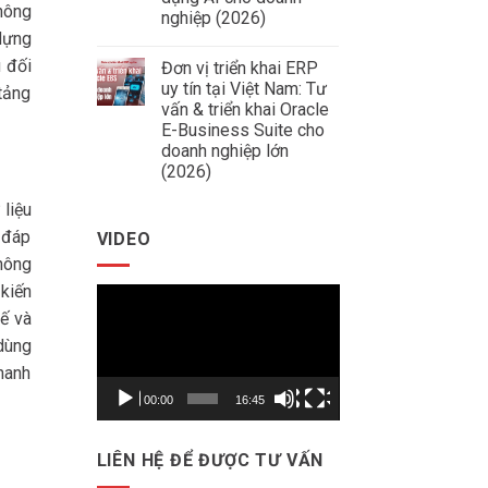
Xây
Thép
hông
Dựng
nghiệp (2026)
Data
 dựng
Không
Warehouse
có
&
 đối
Đơn vị triển khai ERP
bình
Báo
luận
Cáo
uy tín tại Việt Nam: Tư
tảng
ở
Quản
vấn & triển khai Oracle
AI.DSS
Trị
là
E-Business Suite cho
Thông
gì?
Minh
doanh nghiệp lớn
Hệ
Cho
(2026)
thống
Doanh
chiến
Nghiệp
Không
lược
 liệu
có
dữ
bình
liệu
 đáp
VIDEO
luận
ứng
ở
dụng
không
Đơn
AI
vị
cho
 kiến
Trình
triển
doanh
khai
nghiệp
ế và
chơi
ERP
(2026)
uy
dùng
Video
tín
tại
hanh
Việt
Nam:
00:00
16:45
Tư
vấn
&
triển
LIÊN HỆ ĐỂ ĐƯỢC TƯ VẤN
khai
Oracle