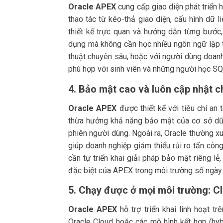
Oracle APEX
cung cấp giao diện phát triển
thao tác từ kéo-thả giao diện, cấu hình dữ 
thiết kế trực quan và hướng dẫn từng bước
dụng mà không cần học nhiều ngôn ngữ lập tr
thuật chuyên sâu, hoặc với người dùng doan
phù hợp với sinh viên và những người học SQ
4. Bảo mật cao và luôn cập nhật 
Oracle APEX
được thiết kế với tiêu chí an
thừa hưởng khả năng bảo mật của cơ sở dữ l
phiên người dùng. Ngoài ra, Oracle thường 
giúp doanh nghiệp giảm thiểu rủi ro tấn công
cần tự triển khai giải pháp bảo mật riêng lẻ
đặc biệt của APEX trong môi trường số ngày c
5. Chạy được ở mọi môi trường: Cl
Oracle APEX
hỗ trợ triển khai linh hoạt t
Oracle Cloud hoặc các mô hình kết hợp (hybr