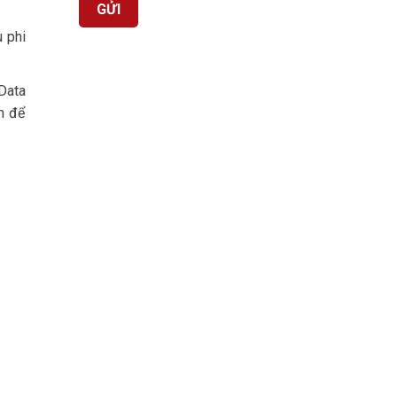
u phi
Data
ớn để