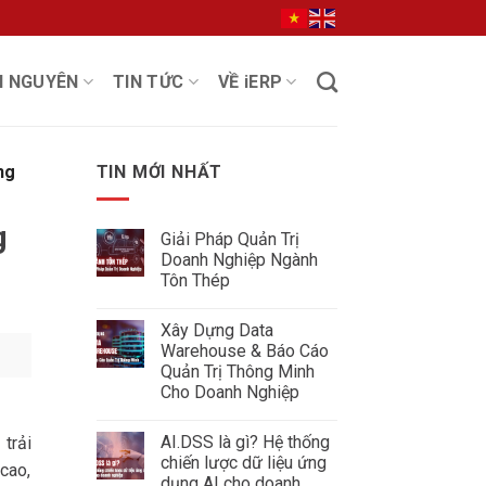
I NGUYÊN
TIN TỨC
VỀ iERP
ng
TIN MỚI NHẤT
g
Giải Pháp Quản Trị
Doanh Nghiệp Ngành
Tôn Thép
Không
có
Xây Dựng Data
bình
luận
Warehouse & Báo Cáo
ở
Quản Trị Thông Minh
Giải
Pháp
Cho Doanh Nghiệp
Quản
Không
Trị
có
Doanh
AI.DSS là gì? Hệ thống
 trải
bình
Nghiệp
luận
Ngành
chiến lược dữ liệu ứng
cao,
ở
Tôn
dụng AI cho doanh