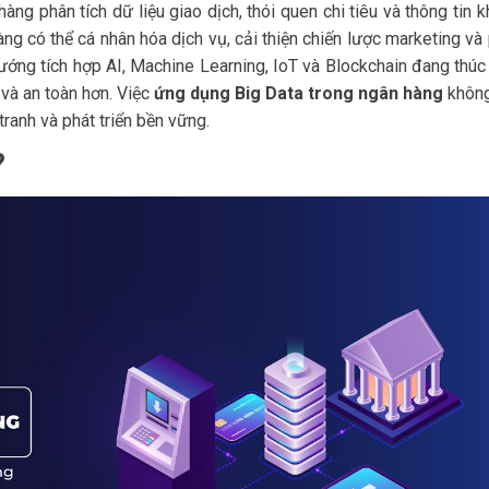
ng phân tích dữ liệu giao dịch, thói quen chi tiêu và thông tin 
ng có thể cá nhân hóa dịch vụ, cải thiện chiến lược marketing và
hướng tích hợp AI, Machine Learning, IoT và Blockchain đang thú
 và an toàn hơn. Việc
ứng dụng Big Data trong ngân hàng
không
tranh và phát triển bền vững.
?