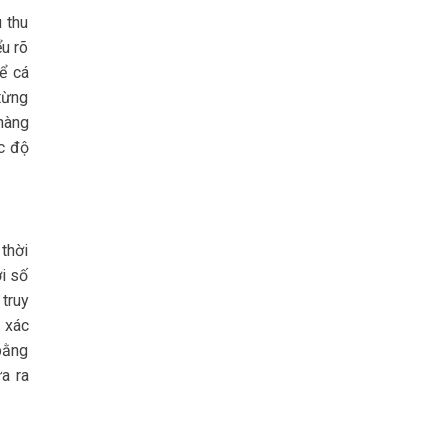
 thu
ểu rõ
ể cá
 từng
 hàng
c độ
 thời
ới số
 truy
 xác
 bằng
ưa ra