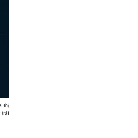
 thị
 trải