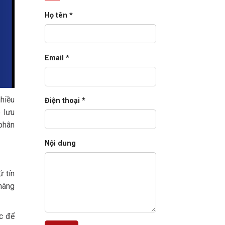
E-
Business
Họ tên *
Suite
cho
doanh
nghiệp
lớn
(2026)
Email *
nhiều
Điện thoại *
 lưu
 phân
Nội dung
ử tín
hàng
ực để