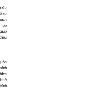
à đo
hể áp
hách
 hợp
giúp
điều
guồn
nhánh
thiện
 Nhờ
trình