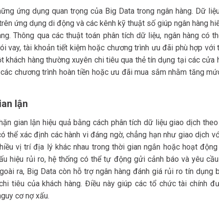
hững ứng dụng quan trọng của Big Data trong ngân hàng. Dữ liệu
c trên ứng dụng di động và các kênh kỹ thuật số giúp ngân hàng hi
ng. Thông qua các thuật toán phân tích dữ liệu, ngân hàng có th
i vay, tài khoản tiết kiệm hoặc chương trình ưu đãi phù hợp với
t khách hàng thường xuyên chi tiêu qua thẻ tín dụng tại các cửa
ất các chương trình hoàn tiền hoặc ưu đãi mua sắm nhằm tăng mứ
ian lận
ặn gian lận hiệu quả bằng cách phân tích dữ liệu giao dịch theo
có thể xác định các hành vi đáng ngờ, chẳng hạn như giao dịch v
hiều vị trí địa lý khác nhau trong thời gian ngắn hoặc hoạt động
ấu hiệu rủi ro, hệ thống có thể tự động gửi cảnh báo và yêu cầu
goài ra, Big Data còn hỗ trợ ngân hàng đánh giá rủi ro tín dụng
 chi tiêu của khách hàng. Điều này giúp các tổ chức tài chính đ
nguy cơ nợ xấu.