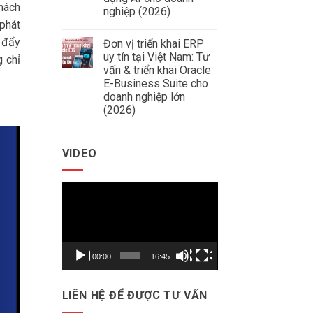
Xây
Thép
khách
Dựng
nghiệp (2026)
Data
 phát
Không
Warehouse
có
&
c đẩy
Đơn vị triển khai ERP
bình
Báo
luận
Cáo
uy tín tại Việt Nam: Tư
 chỉ
ở
Quản
vấn & triển khai Oracle
AI.DSS
Trị
là
E-Business Suite cho
Thông
gì?
Minh
doanh nghiệp lớn
Hệ
Cho
(2026)
thống
Doanh
chiến
Nghiệp
Không
lược
có
dữ
bình
liệu
VIDEO
luận
ứng
ở
dụng
Đơn
AI
vị
cho
Trình
triển
doanh
khai
nghiệp
chơi
ERP
(2026)
uy
Video
tín
tại
Việt
Nam:
00:00
16:45
Tư
vấn
&
triển
LIÊN HỆ ĐỂ ĐƯỢC TƯ VẤN
khai
Oracle