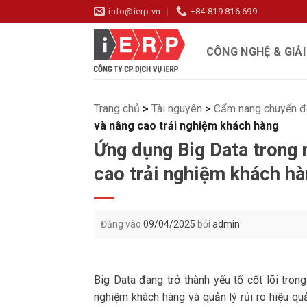
Bỏ
info@ierp.vn
+84 819 816 699
qua
nội
CÔNG NGHỆ & GIẢ
dung
Trang chủ
>
Tài nguyên
>
Cẩm nang chuyển đ
và nâng cao trải nghiệm khách hàng
Ứng dụng Big Data trong 
cao trải nghiệm khách h
Đăng vào
09/04/2025
bởi
admin
Big Data đang trở thành yếu tố cốt lõi tron
nghiệm khách hàng và quản lý rủi ro hiệu qu