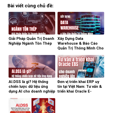
Bài viết cùng chủ đề:
Giải Pháp Quản Trị Doanh
Xây Dựng Data
Nghiệp Ngành Tôn Thép
Warehouse & Báo Cáo
Quản Trị Thông Minh Cho
Doanh Nghiệp
AI.DSS là gì? Hệ thống
Đơn vị triển khai ERP uy
chiến lược dữ liệu ứng
tín tại Việt Nam: Tư vấn &
dụng AI cho doanh nghiệp
triển khai Oracle E-
(2026)
Business Suite cho doanh
nghiệp lớn (2026)