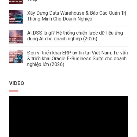
Không
có
Xây Dựng Data Warehouse & Báo Cáo Quản Trị
bình
luận
Thông Minh Cho Doanh Nghiệp
ở
Giải
Không
Pháp
có
AI.DSS là gì? Hệ thống chiến lược dữ liệu ứng
Quản
bình
Trị
luận
dụng AI cho doanh nghiệp (2026)
Doanh
ở
Nghiệp
Xây
Không
Ngành
Dựng
có
Đơn vị triển khai ERP uy tín tại Việt Nam: Tư vấn
Tôn
Data
bình
Thép
Warehouse
luận
& triển khai Oracle E-Business Suite cho doanh
&
ở
nghiệp lớn (2026)
Báo
AI.DSS
Cáo
là
Không
Quản
gì?
có
Trị
Hệ
bình
Thông
thống
VIDEO
luận
Minh
chiến
ở
Cho
lược
Đơn
Doanh
dữ
vị
Nghiệp
liệu
Trình
triển
ứng
khai
dụng
chơi
ERP
AI
uy
cho
Video
tín
doanh
tại
nghiệp
Việt
(2026)
Nam:
Tư
vấn