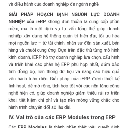
và điều hành của doanh nghiệp đa ngành nghề.
GIẢI PHÁP HOẠCH ĐỊNH NGUỒN LỰC DOANH
NGHIỆP
của iERP
không đơn thuần là cung cấp phần
mềm, mà là một dịch vụ tư vấn tổng thể giúp doanh
nghiệp xây dựng hệ thống quản trị hiện đại, tối ưu hóa
mọi nguồn lực – từ tài chính, nhân sự đến sản xuất, bán
hàng và chuỗi cung ứng. Dựa trên đặc thù từng mô hình
kinh doanh, iERP hỗ trợ doanh nghiệp lựa chọn, cấu hình
và triển khai các phân hệ ERP phù hợp nhất, đảm bảo
tính đồng bộ, liên thông dữ liệu và nâng cao hiệu quả
vận hành toàn diện. Giải pháp của iERP được thiết kế
linh hoạt, dễ mở rộng, tích hợp tốt với các nền tảng công
nghệ hiện có, giúp doanh nghiệp giảm thiểu rủi ro triển
khai, tiết kiệm chi phí và tạo nền móng vững chắc cho
hành trình chuyển đổi số lâu dài.
IV. Vai trò của các ERP Modules trong ERP
Các
ERP Modules
là thành phần thiết yếu, quyết định