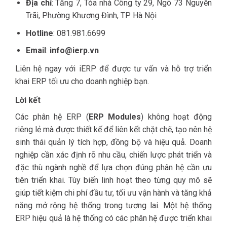
Địa chỉ
: Tầng 7, Tòa nhà Công ty 29, Ngõ 73 Nguyễn
Trãi, Phường Khương Đình, TP. Hà Nội
Hotline
: 081.981.6699
Email
:
info@ierp.vn
Liên hệ ngay với iERP để được tư vấn và hỗ trợ triển
khai ERP tối ưu cho doanh nghiệp bạn.
Lời kết
Các phân hệ ERP (
ERP Modules
) không hoạt động
riêng lẻ mà được thiết kế để liên kết chặt chẽ, tạo nên hệ
sinh thái quản lý tích hợp, đồng bộ và hiệu quả. Doanh
nghiệp cần xác định rõ nhu cầu, chiến lược phát triển và
đặc thù ngành nghề để lựa chọn đúng phân hệ cần ưu
tiên triển khai. Tùy biến linh hoạt theo từng quy mô sẽ
giúp tiết kiệm chi phí đầu tư, tối ưu vận hành và tăng khả
năng mở rộng hệ thống trong tương lai. Một hệ thống
ERP hiệu quả là hệ thống có các phân hệ được triển khai