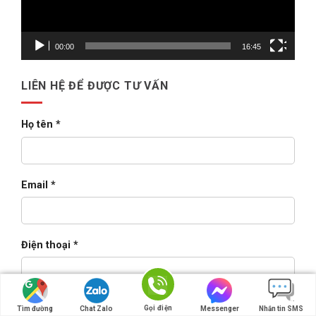
&
triển
khai
Oracle
E-
00:00
16:45
Business
Suite
cho
doanh
LIÊN HỆ ĐỂ ĐƯỢC TƯ VẤN
nghiệp
lớn
(2026)
Họ tên *
Email *
Điện thoại *
Nội dung
Gọi điện
Tìm đường
Chat Zalo
Messenger
Nhắn tin SMS