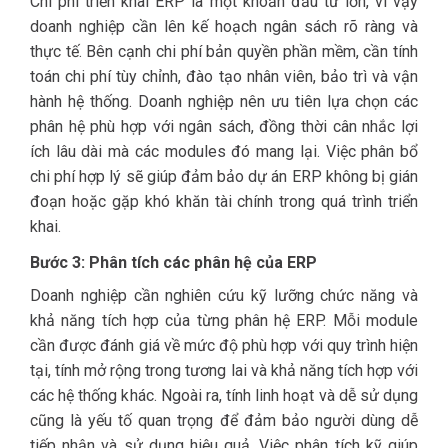
Chi phí triển khai ERP là một khoản đầu tư lớn, vì vậy
doanh nghiệp cần lên kế hoạch ngân sách rõ ràng và
thực tế. Bên cạnh chi phí bản quyền phần mềm, cần tính
toán chi phí tùy chỉnh, đào tạo nhân viên, bảo trì và vận
hành hệ thống. Doanh nghiệp nên ưu tiên lựa chọn các
phân hệ phù hợp với ngân sách, đồng thời cân nhắc lợi
ích lâu dài mà các modules đó mang lại. Việc phân bổ
chi phí hợp lý sẽ giúp đảm bảo dự án ERP không bị gián
đoạn hoặc gặp khó khăn tài chính trong quá trình triển
khai.
Bước 3: Phân tích các phân hệ của ERP
Doanh nghiệp cần nghiên cứu kỹ lưỡng chức năng và
khả năng tích hợp của từng phân hệ ERP. Mỗi module
cần được đánh giá về mức độ phù hợp với quy trình hiện
tại, tính mở rộng trong tương lai và khả năng tích hợp với
các hệ thống khác. Ngoài ra, tính linh hoạt và dễ sử dụng
cũng là yếu tố quan trọng để đảm bảo người dùng dễ
tiếp nhận và sử dụng hiệu quả. Việc phân tích kỹ giúp