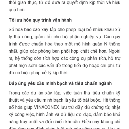
thời gian thực, từ đó đưa ra quyết định kịp thời và hiệu
quả hơn.
Tối ưu hóa quy trình vận hành
Số hóa báo cáo xây lắp cho phép loại bỏ nhiều khâu xử
lý thủ công, giảm tải cho bộ phận nghiệp vụ. Các quy
trình được chuẩn hóa theo một mô hình quản lý thống
nhất, giúp các phòng ban phối hợp chặt chẽ hơn. Ngoài
ra, hệ thống còn tích hợp các công cụ phân tích, hỗ trợ
phát hiện sớm các vấn đề trong tiến độ hoặc chi phí, từ
đó có biện pháp xử lý kịp thời.
Đáp ứng yêu cầu minh bạch và tiêu chuẩn ngành
Trong các dự án xây lắp, việc tuân thủ tiêu chuẩn kỹ
thuật và yêu cầu minh bạch là yếu tố bắt buộc. Hệ thống
số hóa giúp VINACONEX lưu trữ đầy đủ chứng từ, nhật
ký công việc, hình ảnh và dữ liệu đo đạc, đảm bảo khả
năng truy xuất và đối chiếu khi cần. Điều này không chỉ
đáp ứng quy định pháp luật mà còn nâng cao uy tín với