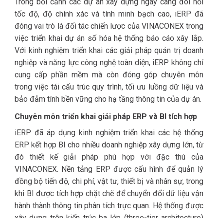
Trong bối cảnh các dự án xây dựng ngày càng đòi hỏi
tốc độ, độ chính xác và tính minh bạch cao, iERP đã
đóng vai trò là đối tác chiến lược của VINACONEX trong
việc triển khai dự án số hóa hệ thống báo cáo xây lắp.
Với kinh nghiệm triển khai các giải pháp quản trị doanh
nghiệp và năng lực công nghệ toàn diện, iERP không chỉ
cung cấp phần mềm mà còn đóng góp chuyên môn
trong việc tái cấu trúc quy trình, tối ưu luồng dữ liệu và
bảo đảm tính bền vững cho hạ tầng thông tin của dự án.
Chuyên môn triển khai giải pháp ERP và BI tích hợp
iERP đã áp dụng kinh nghiệm triển khai các hệ thống
ERP kết hợp BI cho nhiều doanh nghiệp xây dựng lớn, từ
đó thiết kế giải pháp phù hợp với đặc thù của
VINACONEX. Nền tảng ERP được cấu hình để quản lý
đồng bộ tiến độ, chi phí, vật tư, thiết bị và nhân sự, trong
khi BI được tích hợp chặt chẽ để chuyển đổi dữ liệu vận
hành thành thông tin phân tích trực quan. Hệ thống được
xây dựng trên kiến trúc ba lớp (three-tier architecture)