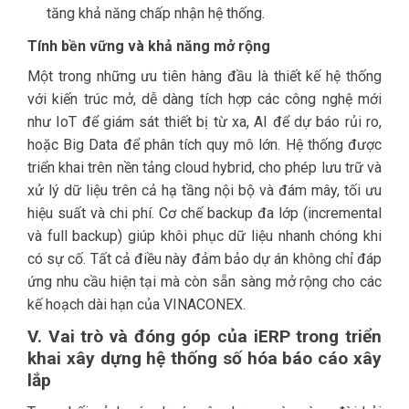
tăng khả năng chấp nhận hệ thống.
Tính bền vững và khả năng mở rộng
Một trong những ưu tiên hàng đầu là thiết kế hệ thống
với kiến trúc mở, dễ dàng tích hợp các công nghệ mới
như IoT để giám sát thiết bị từ xa, AI để dự báo rủi ro,
hoặc Big Data để phân tích quy mô lớn. Hệ thống được
triển khai trên nền tảng cloud hybrid, cho phép lưu trữ và
xử lý dữ liệu trên cả hạ tầng nội bộ và đám mây, tối ưu
hiệu suất và chi phí. Cơ chế backup đa lớp (incremental
và full backup) giúp khôi phục dữ liệu nhanh chóng khi
có sự cố. Tất cả điều này đảm bảo dự án không chỉ đáp
ứng nhu cầu hiện tại mà còn sẵn sàng mở rộng cho các
kế hoạch dài hạn của VINACONEX.
V. Vai trò và đóng góp của iERP trong triển
khai xây dựng hệ thống số hóa báo cáo xây
lắp