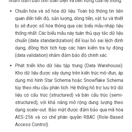
nhằm đảm bảo tính toàn diện và bền vững của hệ thống.
Chuẩn hóa và số hóa dữ liệu: Toàn bộ thông tin liên
quan đến tiến độ, sản lượng, dòng tiền, vật tư và thiết
bị sẽ được số hóa thông qua các biểu mẫu nhập liệu
thống nhất. Các biểu mẫu này tuân thủ quy tắc dữ liệu
chuẩn (data standardization) để loại bỏ sai lệch định
dạng, đồng thời tích hợp các hàm kiểm tra tự động
(data validation) nhằm đảm bảo độ chính xác.
Phát triển kho dữ liệu tập trung (Data Warehouse):
Kho dữ liệu được xây dựng trên kiến trúc mô-đun, áp
dụng mô hình Star Schema hoặc Snowflake Schema
tùy theo nhu cầu phân tích. Hệ thống hỗ trợ lưu trữ dữ
liệu có cấu trúc (structured) và bán cấu trúc (semi-
structured), với khả năng mở rộng dung lượng theo
dạng scale-out. Bảo mật được đảm bảo qua mã hóa
AES-256 và cơ chế phân quyền RBAC (Role-Based
Access Control).