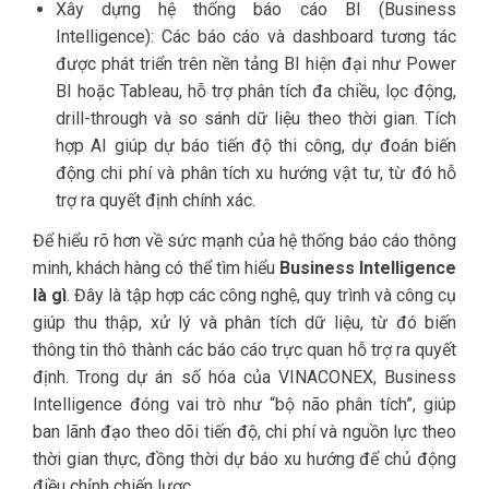
Xây dựng hệ thống báo cáo BI (Business
Intelligence): Các báo cáo và dashboard tương tác
được phát triển trên nền tảng BI hiện đại như Power
BI hoặc Tableau, hỗ trợ phân tích đa chiều, lọc động,
drill-through và so sánh dữ liệu theo thời gian. Tích
hợp AI giúp dự báo tiến độ thi công, dự đoán biến
động chi phí và phân tích xu hướng vật tư, từ đó hỗ
trợ ra quyết định chính xác.
Để hiểu rõ hơn về sức mạnh của hệ thống báo cáo thông
minh, khách hàng có thể tìm hiểu
Business Intelligence
là gì
. Đây là tập hợp các công nghệ, quy trình và công cụ
giúp thu thập, xử lý và phân tích dữ liệu, từ đó biến
thông tin thô thành các báo cáo trực quan hỗ trợ ra quyết
định. Trong dự án số hóa của VINACONEX, Business
Intelligence đóng vai trò như “bộ não phân tích”, giúp
ban lãnh đạo theo dõi tiến độ, chi phí và nguồn lực theo
thời gian thực, đồng thời dự báo xu hướng để chủ động
điều chỉnh chiến lược.