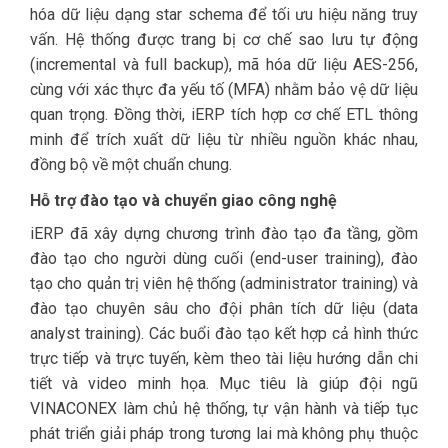
hóa dữ liệu dạng star schema để tối ưu hiệu năng truy
vấn. Hệ thống được trang bị cơ chế sao lưu tự động
(incremental và full backup), mã hóa dữ liệu AES-256,
cùng với xác thực đa yếu tố (MFA) nhằm bảo vệ dữ liệu
quan trọng. Đồng thời, iERP tích hợp cơ chế ETL thông
minh để trích xuất dữ liệu từ nhiều nguồn khác nhau,
đồng bộ về một chuẩn chung.
Hỗ trợ đào tạo và chuyển giao công nghệ
iERP đã xây dựng chương trình đào tạo đa tầng, gồm
đào tạo cho người dùng cuối (end-user training), đào
tạo cho quản trị viên hệ thống (administrator training) và
đào tạo chuyên sâu cho đội phân tích dữ liệu (data
analyst training). Các buổi đào tạo kết hợp cả hình thức
trực tiếp và trực tuyến, kèm theo tài liệu hướng dẫn chi
tiết và video minh họa. Mục tiêu là giúp đội ngũ
VINACONEX làm chủ hệ thống, tự vận hành và tiếp tục
phát triển giải pháp trong tương lai mà không phụ thuộc