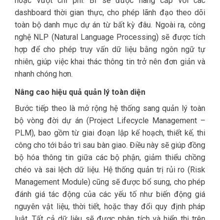
hoặc vượt chi phí. BI sẽ được nâng cấp với các
dashboard thời gian thực, cho phép lãnh đạo theo dõi
toàn bộ danh mục dự án từ bất kỳ đâu. Ngoài ra, công
nghệ NLP (Natural Language Processing) sẽ được tích
hợp để cho phép truy vấn dữ liệu bằng ngôn ngữ tự
nhiên, giúp việc khai thác thông tin trở nên đơn giản và
nhanh chóng hơn.
Nâng cao hiệu quả quản lý toàn diện
Bước tiếp theo là mở rộng hệ thống sang quản lý toàn
bộ vòng đời dự án (Project Lifecycle Management –
PLM), bao gồm từ giai đoạn lập kế hoạch, thiết kế, thi
công cho tới bảo trì sau bàn giao. Điều này sẽ giúp đồng
bộ hóa thông tin giữa các bộ phận, giảm thiểu chồng
chéo và sai lệch dữ liệu. Hệ thống quản trị rủi ro (Risk
Management Module) cũng sẽ được bổ sung, cho phép
đánh giá tác động của các yếu tố như biến động giá
nguyên vật liệu, thời tiết, hoặc thay đổi quy định pháp
luật. Tất cả dữ liệu sẽ được phân tích và hiển thị trên