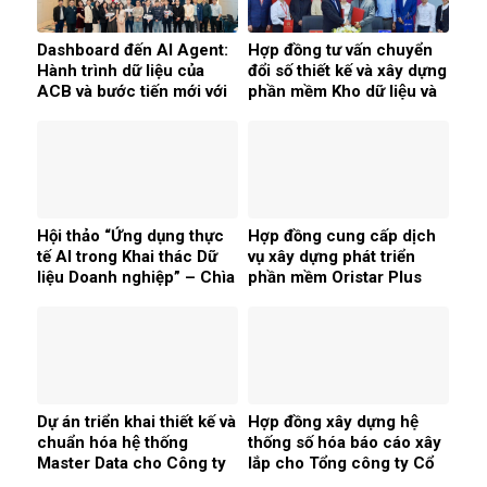
Dashboard đến AI Agent:
Hợp đồng tư vấn chuyển
Hành trình dữ liệu của
đổi số thiết kế và xây dựng
ACB và bước tiến mới với
phần mềm Kho dữ liệu và
Agentforce Tableau &
Business Intelligence cho
iERP
Công ty Cổ phần Vàng
bạc đá quý Bảo tín Mạnh
Hải
Hội thảo “Ứng dụng thực
Hợp đồng cung cấp dịch
tế AI trong Khai thác Dữ
vụ xây dựng phát triển
liệu Doanh nghiệp” – Chìa
phần mềm Oristar Plus
khóa giúp doanh nghiệp
của Công ty Cổ phần
phát triển hiệu quả
Oristar
Dự án triển khai thiết kế và
Hợp đồng xây dựng hệ
chuẩn hóa hệ thống
thống số hóa báo cáo xây
Master Data cho Công ty
lắp cho Tổng công ty Cổ
Cổ phần Tập đoàn
phần Xuất nhập khẩu và