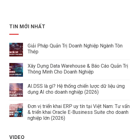
TIN MỚI NHẤT
Giải Pháp Quản Trị Doanh Nghiệp Ngành Tôn
Thép
Không
có
Xây Dựng Data Warehouse & Báo Cáo Quản Trị
bình
luận
Thông Minh Cho Doanh Nghiệp
ở
Giải
Không
Pháp
có
AI.DSS là gì? Hệ thống chiến lược dữ liệu ứng
Quản
bình
Trị
luận
dụng AI cho doanh nghiệp (2026)
Doanh
ở
Nghiệp
Xây
Không
Ngành
Dựng
có
Đơn vị triển khai ERP uy tín tại Việt Nam: Tư vấn
Tôn
Data
bình
Thép
Warehouse
luận
& triển khai Oracle E-Business Suite cho doanh
&
ở
nghiệp lớn (2026)
Báo
AI.DSS
Cáo
là
Không
Quản
gì?
có
Trị
Hệ
bình
Thông
thống
VIDEO
luận