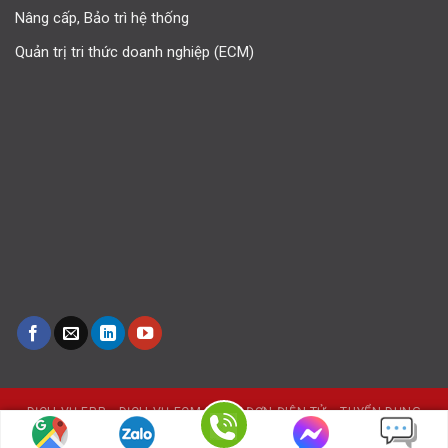
Nâng cấp, Bảo trì hệ thống
Quản trị tri thức doanh nghiệp (ECM)
DỊCH VỤ ERP
DỊCH VỤ ECM
HÓA ĐƠN ĐIỆN TỬ
TUYỂN DỤNG
iERP © 2018 | Công ty cổ phần dịch vụ iERP. Designed by iERP