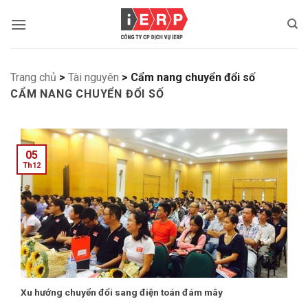
Bỏ
qua
nội
dung
Trang chủ
>
Tài nguyên
>
Cẩm nang chuyển đổi số
CẨM NANG CHUYỂN ĐỔI SỐ
05
Th12
Xu hướng chuyển đổi sang điện toán đám mây