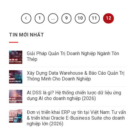
1
…
9
10
11
12
TIN MỚI NHẤT
Giải Pháp Quản Trị Doanh Nghiệp Ngành Tôn
Thép
Không
có
Xây Dựng Data Warehouse & Báo Cáo Quản Trị
bình
luận
Thông Minh Cho Doanh Nghiệp
ở
Giải
Không
Pháp
có
AI.DSS là gì? Hệ thống chiến lược dữ liệu ứng
Quản
bình
Trị
luận
dụng AI cho doanh nghiệp (2026)
Doanh
ở
Nghiệp
Xây
Không
Ngành
Dựng
có
Đơn vị triển khai ERP uy tín tại Việt Nam: Tư vấn
Tôn
Data
bình
Thép
Warehouse
luận
& triển khai Oracle E-Business Suite cho doanh
&
ở
nghiệp lớn (2026)
Báo
AI.DSS
Cáo
là
Không
Quản
gì?
có