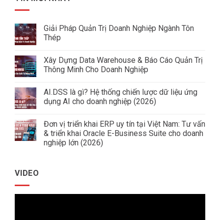
Giải Pháp Quản Trị Doanh Nghiệp Ngành Tôn
Thép
Không
có
Xây Dựng Data Warehouse & Báo Cáo Quản Trị
bình
luận
Thông Minh Cho Doanh Nghiệp
ở
Giải
Không
Pháp
có
AI.DSS là gì? Hệ thống chiến lược dữ liệu ứng
Quản
bình
Trị
luận
dụng AI cho doanh nghiệp (2026)
Doanh
ở
Nghiệp
Xây
Không
Ngành
Dựng
có
Đơn vị triển khai ERP uy tín tại Việt Nam: Tư vấn
Tôn
Data
bình
Thép
Warehouse
luận
& triển khai Oracle E-Business Suite cho doanh
&
ở
nghiệp lớn (2026)
Báo
AI.DSS
Cáo
là
Không
Quản
gì?
có
Trị
Hệ
bình
Thông
thống
VIDEO
luận
Minh
chiến
ở
Cho
lược
Đơn
Doanh
dữ
vị
Nghiệp
liệu
Trình
triển
ứng
khai
dụng
chơi
ERP
AI
uy