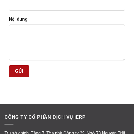
Nội dung
CÔNG TY CỔ PHẦN DỊCH VỤ iERP
Trụ sở chính: Tầng 7, Tòa nhà Công ty 29, Ngõ 73 Nguyễn Trãi,