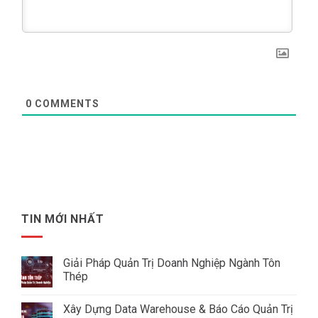
0
COMMENTS
TIN MỚI NHẤT
Giải Pháp Quản Trị Doanh Nghiệp Ngành Tôn
Thép
Không
có
Xây Dựng Data Warehouse & Báo Cáo Quản Trị
bình