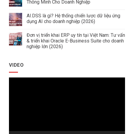
luận
Thông Minh Cho Doanh Nghiệp
ở
Giải
Không
Pháp
có
AI.DSS là gì? Hệ thống chiến lược dữ liệu ứng
Quản
bình
Trị
luận
dụng AI cho doanh nghiệp (2026)
Doanh
ở
Nghiệp
Xây
Không
Ngành
Dựng
có
Đơn vị triển khai ERP uy tín tại Việt Nam: Tư vấn
Tôn
Data
bình
Thép
Warehouse
luận
& triển khai Oracle E-Business Suite cho doanh
&
ở
nghiệp lớn (2026)
Báo
AI.DSS
Cáo
là
Không
Quản
gì?
có
Trị
Hệ
bình
Thông
thống
VIDEO
luận
Minh
chiến
ở
Cho
lược
Đơn
Doanh
dữ
vị
Nghiệp
liệu
Trình
triển
ứng
khai
dụng
chơi
ERP
AI
uy
cho
Video
tín
doanh
tại
nghiệp
Việt
(2026)
Nam:
Tư
vấn
&
triển
khai
Oracle