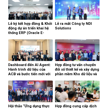
Lễ ký kết hợp đồng & Khởi
Lễ ra mắt Công ty NDI
động dự án triển khai hệ
Solutions
thống ERP (Oracle E-
Business Suite) cho công
ty CP TECHVINA
HOLDING
Dashboard đến AI Agent:
Hợp đồng tư vấn chuyển
Hành trình dữ liệu của
đổi số thiết kế và xây dựng
ACB và bước tiến mới với
phần mềm Kho dữ liệu và
Agentforce Tableau &
Business Intelligence cho
iERP
Công ty Cổ phần Vàng
bạc đá quý Bảo tín Mạnh
Hải
Hội thảo “Ứng dụng thực
Hợp đồng cung cấp dịch