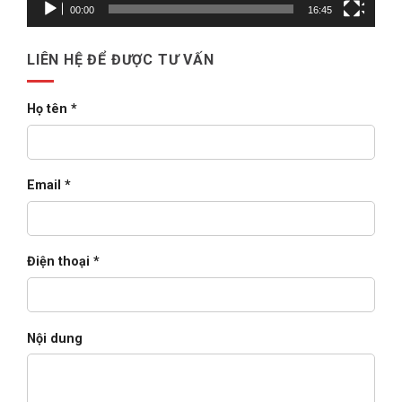
E-
00:00
16:45
Business
Suite
cho
doanh
LIÊN HỆ ĐỂ ĐƯỢC TƯ VẤN
nghiệp
lớn
(2026)
Họ tên *
Email *
Điện thoại *
Nội dung