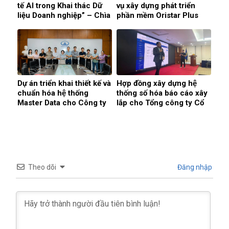
tế AI trong Khai thác Dữ
vụ xây dựng phát triển
liệu Doanh nghiệp” – Chìa
phần mềm Oristar Plus
khóa giúp doanh nghiệp
của Công ty Cổ phần
phát triển hiệu quả
Oristar
Dự án triển khai thiết kế và
Hợp đồng xây dựng hệ
chuẩn hóa hệ thống
thống số hóa báo cáo xây
Master Data cho Công ty
lắp cho Tổng công ty Cổ
Cổ phần Tập đoàn
phần Xuất nhập khẩu và
INDEVCO
Xây dựng Việt Nam
Theo dõi
Đăng nhập