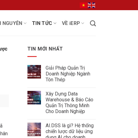
I NGUYÊN
TIN TỨC
VỀ iERP
lược
TIN MỚI NHẤT
Giải Pháp Quản Trị
Doanh Nghiệp Ngành
Tôn Thép
Không
có
Xây Dựng Data
bình
luận
Warehouse & Báo Cáo
ở
Quản Trị Thông Minh
Giải
Pháp
Cho Doanh Nghiệp
Quản
Không
Trị
có
Doanh
AI.DSS là gì? Hệ thống
đã
bình
Nghiệp
luận
Ngành
chiến lược dữ liệu ứng
nhân
ở
Tôn
dụng AI cho doanh