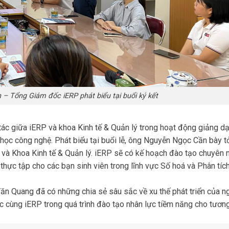
– Tổng Giám đốc iERP phát biểu tại buổi ký kết
tác giữa iERP và khoa Kinh tế & Quản lý trong hoạt động giảng dạ
học công nghệ. Phát biểu tại buổi lễ, ông Nguyễn Ngọc Cần bày t
P và Khoa Kinh tế & Quản lý. iERP sẽ có kế hoạch đào tạo chuyên 
hực tập cho các bạn sinh viên trong lĩnh vực Số hoá và Phân tíc
Văn Quang đã có những chia sẻ sâu sắc về xu thế phát triển của n
c cùng iERP trong quá trình đào tạo nhân lực tiềm năng cho tương