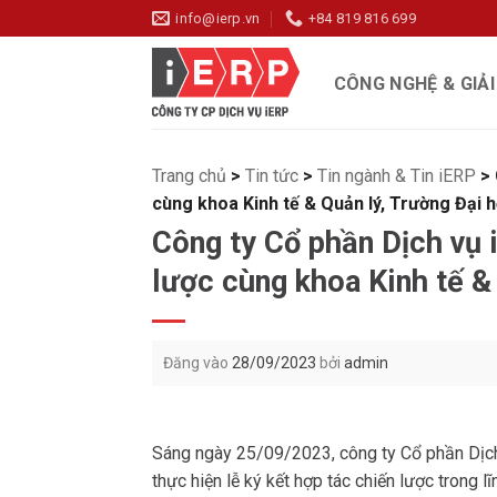
Bỏ
info@ierp.vn
+84 819 816 699
qua
nội
CÔNG NGHỆ & GIẢ
dung
Trang chủ
>
Tin tức
>
Tin ngành & Tin iERP
>
cùng khoa Kinh tế & Quản lý, Trường Đại 
Công ty Cổ phần Dịch vụ 
lược cùng khoa Kinh tế &
Đăng vào
28/09/2023
bởi
admin
Sáng ngày 25/09/2023, công ty Cổ phần Dịch
thực hiện lễ ký kết hợp tác chiến lược trong 