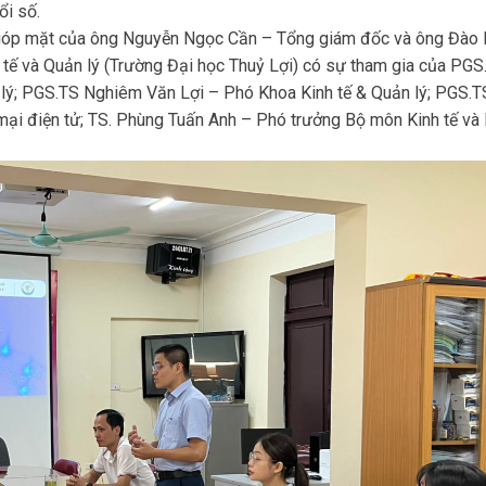
ổi số.
góp mặt của ông Nguyễn Ngọc Cần – Tổng giám đốc và ông Đào 
tế và Quản lý (Trường Đại học Thuỷ Lợi) có sự tham gia của PGS
lý; PGS.TS Nghiêm Văn Lợi – Phó Khoa Kinh tế & Quản lý; PGS.T
i điện tử; TS. Phùng Tuấn Anh – Phó trưởng Bộ môn Kinh tế và 