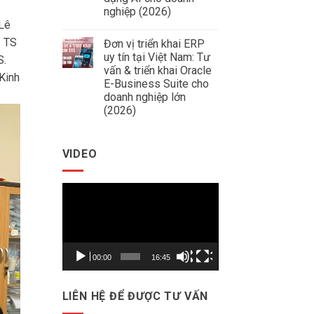
Xây
Thép
Dựng
nghiệp (2026)
Data
Lê
Không
Warehouse
có
&
. TS
Đơn vị triển khai ERP
bình
Báo
luận
Cáo
uy tín tại Việt Nam: Tư
S.
ở
Quản
vấn & triển khai Oracle
AI.DSS
Trị
Kinh
là
E-Business Suite cho
Thông
gì?
Minh
doanh nghiệp lớn
Hệ
Cho
(2026)
thống
Doanh
chiến
Nghiệp
Không
lược
có
dữ
bình
liệu
VIDEO
luận
ứng
ở
dụng
Đơn
AI
vị
cho
Trình
triển
doanh
khai
nghiệp
chơi
ERP
(2026)
uy
Video
tín
tại
Việt
Nam:
00:00
16:45
Tư
vấn
&
triển
LIÊN HỆ ĐỂ ĐƯỢC TƯ VẤN
khai
Oracle