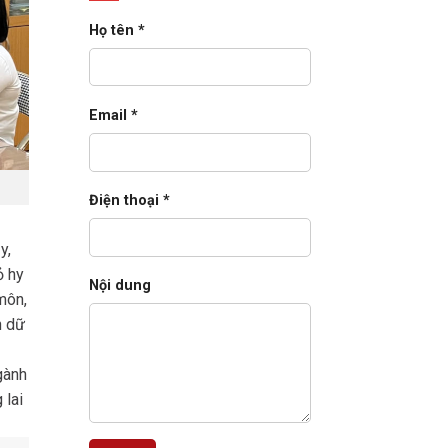
E-
Business
Họ tên *
Suite
cho
doanh
nghiệp
lớn
(2026)
Email *
Điện thoại *
y,
ỏ hy
Nội dung
môn,
h dữ
gành
 lai