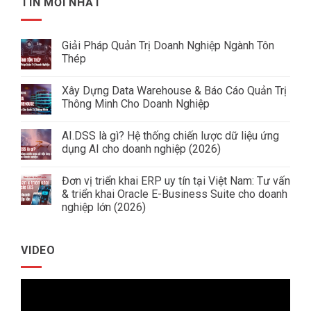
TIN MỚI NHẤT
Giải Pháp Quản Trị Doanh Nghiệp Ngành Tôn
Thép
Không
có
Xây Dựng Data Warehouse & Báo Cáo Quản Trị
bình
luận
Thông Minh Cho Doanh Nghiệp
ở
Giải
Không
Pháp
có
AI.DSS là gì? Hệ thống chiến lược dữ liệu ứng
Quản
bình
Trị
luận
dụng AI cho doanh nghiệp (2026)
Doanh
ở
Nghiệp
Xây
Không
Ngành
Dựng
có
Đơn vị triển khai ERP uy tín tại Việt Nam: Tư vấn
Tôn
Data
bình
Thép
Warehouse
luận
& triển khai Oracle E-Business Suite cho doanh
&
ở
nghiệp lớn (2026)
Báo
AI.DSS
Cáo
là
Không
Quản
gì?
có
Trị
Hệ
bình
Thông
thống
VIDEO
luận
Minh
chiến
ở
Cho
lược
Đơn
Doanh
dữ
vị
Nghiệp
liệu
Trình
triển
ứng
khai
dụng
chơi
ERP
AI