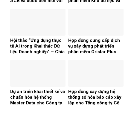
ACB và bước tiến mới với
phần mềm Kho dữ liệu và
Agentforce Tableau &
Business Intelligence cho
iERP
Công ty Cổ phần Vàng
bạc đá quý Bảo tín Mạnh
Hải
Hội thảo “Ứng dụng thực
Hợp đồng cung cấp dịch
tế AI trong Khai thác Dữ
vụ xây dựng phát triển
liệu Doanh nghiệp” – Chìa
phần mềm Oristar Plus
khóa giúp doanh nghiệp
của Công ty Cổ phần
phát triển hiệu quả
Oristar
Dự án triển khai thiết kế và
Hợp đồng xây dựng hệ
chuẩn hóa hệ thống
thống số hóa báo cáo xây
Master Data cho Công ty
lắp cho Tổng công ty Cổ
Cổ phần Tập đoàn
phần Xuất nhập khẩu và
INDEVCO
Xây dựng Việt Nam