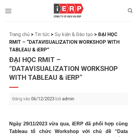
Bỏ
qua
nội
dung
Trang chủ
>
Tin tức
>
Sự kiện & Đào tạo
>
ĐẠI HỌC
RMIT – “DATAVISUALIZATION WORKSHOP WITH
TABLEAU & iERP”
ĐẠI HỌC RMIT –
“DATAVISUALIZATION WORKSHOP
WITH TABLEAU & iERP”
Đăng vào
06/12/2023
bởi
admin
Ngày 29/11/2023 vừa qua, iERP đã phối hợp cùng
Tableau tổ chức Workshop với chủ đề “Data