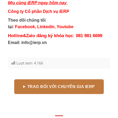
liệu cùng iERP ngay hôm nay
Công ty Cổ phần Dịch vụ iERP
Theo dõi chúng tôi
tại:
Facebook
,
Linkedin
,
Youtube
Hotline&Zalo đăng ký khóa học:
081 981 6699
Email: info@ierp.vn
Lượt xem:
4.166
TRAO ĐỔI VỚI CHUYÊN GIA IERP