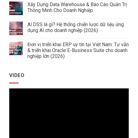
có
Xây Dựng Data Warehouse & Báo Cáo Quản Trị
bình
luận
Thông Minh Cho Doanh Nghiệp
ở
Giải
Không
Pháp
có
AI.DSS là gì? Hệ thống chiến lược dữ liệu ứng
Quản
bình
Trị
luận
dụng AI cho doanh nghiệp (2026)
Doanh
ở
Nghiệp
Xây
Không
Ngành
Dựng
có
Đơn vị triển khai ERP uy tín tại Việt Nam: Tư vấn
Tôn
Data
bình
Thép
Warehouse
luận
& triển khai Oracle E-Business Suite cho doanh
&
ở
nghiệp lớn (2026)
Báo
AI.DSS
Cáo
là
Không
Quản
gì?
có
Trị
Hệ
bình
Thông
thống
VIDEO
luận
Minh
chiến
ở
Cho
lược
Đơn
Doanh
dữ
vị
Nghiệp
liệu
Trình
triển
ứng
khai
dụng
chơi
ERP
AI
uy
cho
Video
tín
doanh
tại
nghiệp
Việt
(2026)
Nam:
Tư
vấn
&
triển