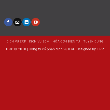
DỊCH VỤ ERP
DỊCH VỤ ECM
HÓA ĐƠN ĐIỆN TỬ
TUYỂN DỤNG
iERP © 2018 | Công ty cổ phần dịch vụ iERP. Designed by iERP