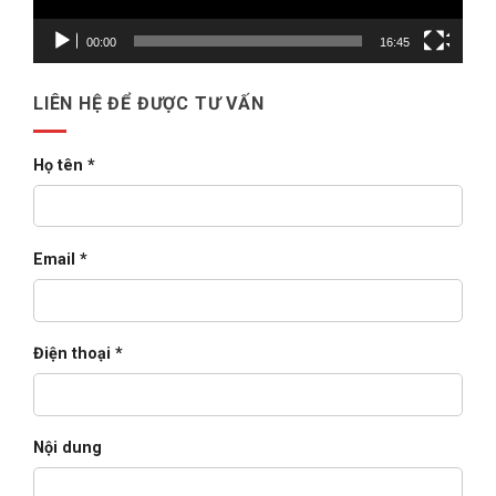
khai
Oracle
E-
00:00
16:45
Business
Suite
cho
doanh
LIÊN HỆ ĐỂ ĐƯỢC TƯ VẤN
nghiệp
lớn
(2026)
Họ tên *
Email *
Điện thoại *
Nội dung