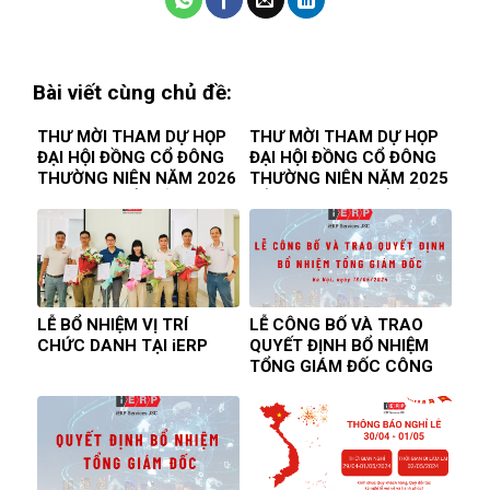
Bài viết cùng chủ đề:
THƯ MỜI THAM DỰ HỌP
THƯ MỜI THAM DỰ HỌP
ĐẠI HỘI ĐỒNG CỔ ĐÔNG
ĐẠI HỘI ĐỒNG CỔ ĐÔNG
THƯỜNG NIÊN NĂM 2026
THƯỜNG NIÊN NĂM 2025
CÔNG TY CỔ PHẦN DỊCH
CỦA CÔNG TY CỔ PHẦN
VỤ iERP
DỊCH VỤ iERP
LỄ BỔ NHIỆM VỊ TRÍ
LỄ CÔNG BỐ VÀ TRAO
CHỨC DANH TẠI iERP
QUYẾT ĐỊNH BỔ NHIỆM
TỔNG GIÁM ĐỐC CÔNG
TY CP DỊCH VỤ iERP