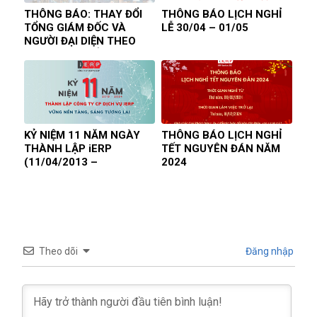
THÔNG BÁO: THAY ĐỔI
THÔNG BÁO LỊCH NGHỈ
TỔNG GIÁM ĐỐC VÀ
LỄ 30/04 – 01/05
NGƯỜI ĐẠI DIỆN THEO
PHÁP LUẬT CỦA CÔNG
TY CP DỊCH VỤ iERP
KỶ NIỆM 11 NĂM NGÀY
THÔNG BÁO LỊCH NGHỈ
THÀNH LẬP iERP
TẾT NGUYÊN ĐÁN NĂM
(11/04/2013 –
2024
11/04/2024)
Theo dõi
Đăng nhập