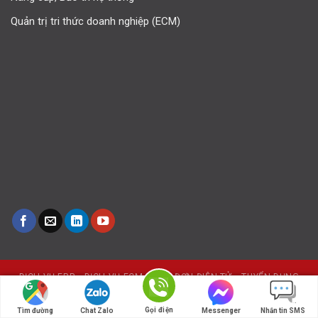
Quản trị tri thức doanh nghiệp (ECM)
DỊCH VỤ ERP
DỊCH VỤ ECM
HÓA ĐƠN ĐIỆN TỬ
TUYỂN DỤNG
iERP © 2018 | Công ty cổ phần dịch vụ iERP. Designed by iERP
Gọi điện
Tìm đường
Chat Zalo
Messenger
Nhắn tin SMS