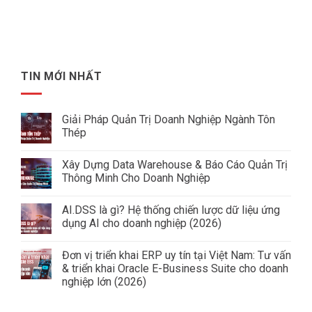
TIN MỚI NHẤT
Giải Pháp Quản Trị Doanh Nghiệp Ngành Tôn
Thép
Không
có
Xây Dựng Data Warehouse & Báo Cáo Quản Trị
bình
luận
Thông Minh Cho Doanh Nghiệp
ở
Giải
Không
Pháp
có
AI.DSS là gì? Hệ thống chiến lược dữ liệu ứng
Quản
bình
Trị
luận
dụng AI cho doanh nghiệp (2026)
Doanh
ở
Nghiệp
Xây
Không
Ngành
Dựng
có
Đơn vị triển khai ERP uy tín tại Việt Nam: Tư vấn
Tôn
Data
bình
Thép
Warehouse
luận
& triển khai Oracle E-Business Suite cho doanh
&
ở
nghiệp lớn (2026)
Báo
AI.DSS
Cáo
là
Không
Quản
gì?
có
Trị
Hệ