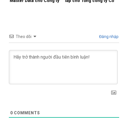
Master Data cho Công ty
lắp cho Tổng công ty Cổ
Cổ phần Tập đoàn
phần Xuất nhập khẩu và
INDEVCO
Xây dựng Việt Nam
Theo dõi
Đăng nhập
0
COMMENTS