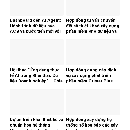
Dashboard đến AI Agent:
Hợp đồng tư vấn chuyển
Hành trình dữ liệu của
đổi số thiết kế và xây dựng
ACB và bước tiến mới với
phần mềm Kho dữ liệu và
Agentforce Tableau &
Business Intelligence cho
iERP
Công ty Cổ phần Vàng
bạc đá quý Bảo tín Mạnh
Hải
Hội thảo “Ứng dụng thực
Hợp đồng cung cấp dịch
tế AI trong Khai thác Dữ
vụ xây dựng phát triển
liệu Doanh nghiệp” – Chìa
phần mềm Oristar Plus
khóa giúp doanh nghiệp
của Công ty Cổ phần
phát triển hiệu quả
Oristar
Dự án triển khai thiết kế và
Hợp đồng xây dựng hệ
chuẩn hóa hệ thống
thống số hóa báo cáo xây