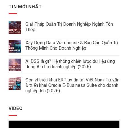
TIN MỚI NHẤT
Giải Pháp Quản Trị Doanh Nghiệp Ngành Tôn
Thép
Không
có
Xây Dựng Data Warehouse & Báo Cáo Quản Trị
bình
luận
Thông Minh Cho Doanh Nghiệp
ở
Giải
Không
Pháp
có
AI.DSS là gì? Hệ thống chiến lược dữ liệu ứng
Quản
bình
Trị
luận
dụng AI cho doanh nghiệp (2026)
Doanh
ở
Nghiệp
Xây
Không
Ngành
Dựng
có
Đơn vị triển khai ERP uy tín tại Việt Nam: Tư vấn
Tôn
Data
bình
Thép
Warehouse
luận
& triển khai Oracle E-Business Suite cho doanh
&
ở
nghiệp lớn (2026)
Báo
AI.DSS
Cáo
là
Không
Quản
gì?
có
Trị
Hệ
bình
Thông
thống
VIDEO
luận
Minh
chiến
ở
Cho
lược
Đơn
Doanh
dữ
vị
Nghiệp
liệu
Trình
triển
ứng
khai