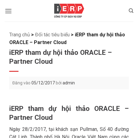
Bỏ
qua
nội
dung
Trang chủ
>
Đối tác tiêu biểu
>
iERP tham dự hội thảo
ORACLE – Partner Cloud
iERP tham dự hội thảo ORACLE –
Partner Cloud
Đăng vào
05/12/2017
bởi
admin
iERP tham dự hội thảo ORACLE –
Partner Cloud
Ngày 28/2/2017, tại khách sạn Pullman, Số 40 đường
Cát Linh, Thành phố Hà Nội, Oracle Việt Nam cùng các