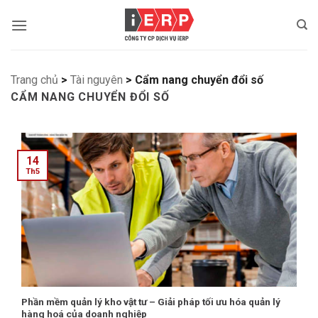
Bỏ
qua
nội
dung
Trang chủ
>
Tài nguyên
>
Cẩm nang chuyển đổi số
CẨM NANG CHUYỂN ĐỔI SỐ
14
Th5
Phần mềm quản lý kho vật tư – Giải pháp tối ưu hóa quản lý
hàng hoá của doanh nghiệp