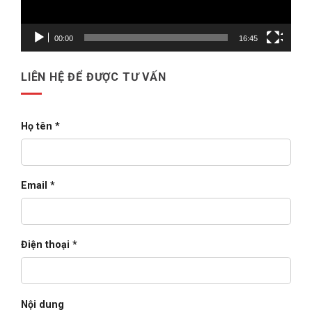
triển
khai
Oracle
E-
00:00
16:45
Business
Suite
cho
doanh
LIÊN HỆ ĐỂ ĐƯỢC TƯ VẤN
nghiệp
lớn
(2026)
Họ tên *
Email *
Điện thoại *
Nội dung