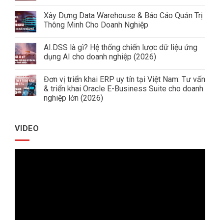
Không
có
Xây Dựng Data Warehouse & Báo Cáo Quản Trị
bình
luận
Thông Minh Cho Doanh Nghiệp
ở
Giải
Không
Pháp
có
AI.DSS là gì? Hệ thống chiến lược dữ liệu ứng
Quản
bình
Trị
luận
dụng AI cho doanh nghiệp (2026)
Doanh
ở
Nghiệp
Xây
Không
Ngành
Dựng
có
Đơn vị triển khai ERP uy tín tại Việt Nam: Tư vấn
Tôn
Data
bình
Thép
Warehouse
luận
& triển khai Oracle E-Business Suite cho doanh
&
ở
nghiệp lớn (2026)
Báo
AI.DSS
Cáo
là
Không
Quản
gì?
có
Trị
Hệ
bình
Thông
thống
VIDEO
luận
Minh
chiến
ở
Cho
lược
Đơn
Doanh
dữ
vị
Nghiệp
liệu
Trình
triển
ứng
khai
dụng
chơi
ERP
AI
uy
cho
Video
tín
doanh
tại
nghiệp
Việt
(2026)
Nam:
Tư
vấn
&