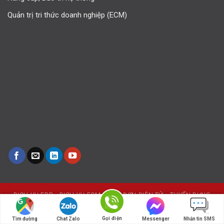
Quản trị tri thức doanh nghiệp (ECM)
DỊCH VỤ ERP
DỊCH VỤ ECM
HÓA ĐƠN ĐIỆN TỬ
TUYỂN DỤNG
iERP © 2018 | Công ty cổ phần dịch vụ iERP. Designed by iERP
Gọi điện
Tìm đường
Chat Zalo
Messenger
Nhắn tin SMS